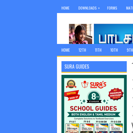
»
HOME
DOWNLOADS
FORMS
MAT
HOME
12TH
11TH
10TH
9TH
SURA GUIDES