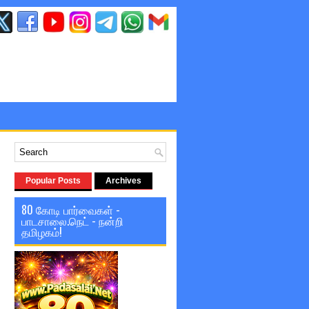
Popular Posts
Archives
80 கோடி பார்வைகள் -
பாடசாலை.நெட் - நன்றி
தமிழகம்!