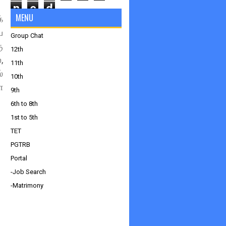
n
e
d
MENU
்
ப
Group Chat
ு
12th
,
11th
்
10th
ை
9th
6th to 8th
1st to 5th
TET
PGTRB
Portal
-Job Search
-Matrimony