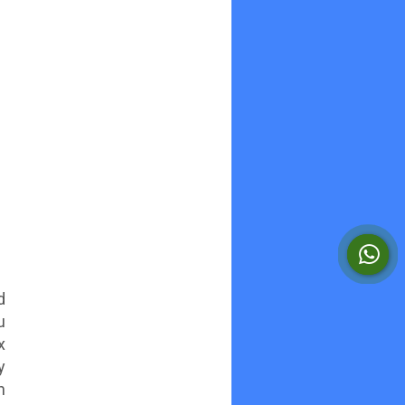
d
u
x
y
h