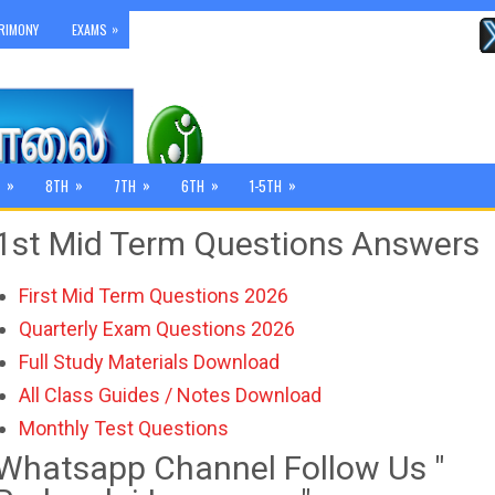
»
RIMONY
EXAMS
»
»
»
»
»
8TH
7TH
6TH
1-5TH
1st Mid Term Questions Answers
First Mid Term Questions 2026
Quarterly Exam Questions 2026
Full Study Materials Download
All Class Guides / Notes Download
Monthly Test Questions
Whatsapp Channel Follow Us "