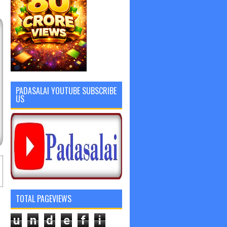
PADASALAI YOUTUBE SUBSCRIBE
US
TOTAL PAGEVIEWS
u
n
d
e
f
i