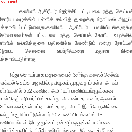
1 comment
கணினி ஆசிரியர் தேர்ச்சிப் பட்டியலை ரத்து செய்யக
கோரிய வழக்கில் பள்ளிக் கல்வித் துறைக்கு நோட்டீஸ் அனுப்
உத்தரவிடப்பட்டுள்ளது.கணினி ஆசிரியர் பணியிடங்களுக்க
தேர்வானவர்கள் பட்டியலை ரத்து செய்யக் கோரிய வழக்கில்
பள்ளிக் கல்வித்துறை பதிலளிக்க வேண்டும் என்று நோட்டீஸ
அனுப்ப சென்னை உயர்நீதிமன்ற மதுரை கிள
உத்தரவிட்டுள்ளது.
இது தொடர்பாக மதுரையைச் சேர்ந்த கலைச்செல்வி
தாக்கல் செய்த மனுவில், தமிழகம் முழுவதும் உள்ள அரசுப்
பள்ளிகளில் 652 கணினி ஆசிரியர் பணியிடங்ளுக்கான
சான்றிதழ் சரிபார்ப்பில் கலந்து கொண்டதாகவும், ஆனால்
தேர்வானவர்கள் பட்டியலில் தமது பெயர் இடம்பெறவில்லை
என்றும் குறிப்பிட்டுள்ளார்.652 பணியிடங்களில் 130
பணியிடங்கள் இடஒதுக்கீட்டின் கீழ் ஒதுக்கப்படும் என
அறிவித்துவிட்டு, 154 பணியிடங்களை இடஒதுக்கீட்டின்