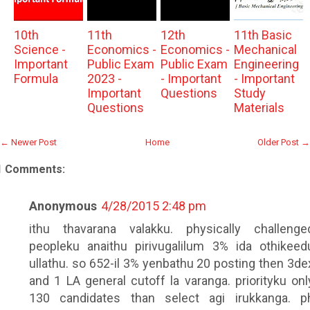
10th
11th
12th
11th Basic
Science -
Economics -
Economics -
Mechanical
Important
Public Exam
Public Exam
Engineering
Formula
2023 -
- Important
- Important
Important
Questions
Study
Questions
Materials
← Newer Post
Home
Older Post →
1 Comments:
Anonymous
4/28/2015 2:48 pm
ithu thavarana valakku. physically challenge
peopleku anaithu pirivugalilum 3% ida othikeed
ullathu. so 652-il 3% yenbathu 20 posting then 3de
and 1 LA general cutoff la varanga. priorityku onl
130 candidates than select agi irukkanga. p