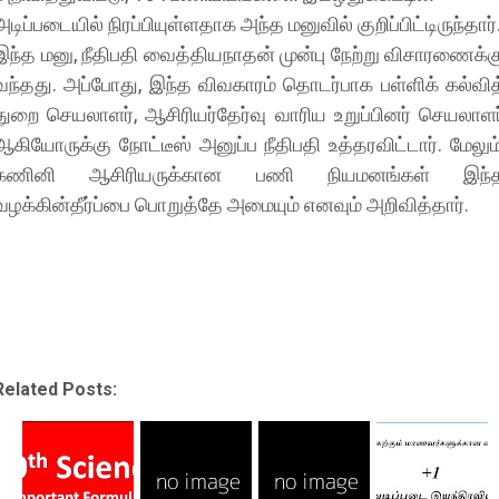
அடிப்படையில் நிரப்பியுள்ளதாக அந்த மனுவில் குறிப்பிட்டிருந்தார்
இந்த மனு, நீதிபதி வைத்தியநாதன் முன்பு நேற்று விசாரணைக்க
வந்தது. அப்போது, இந்த விவகாரம் தொடர்பாக பள்ளிக் கல்வித
துறை செயலாளர், ஆசிரியர்தேர்வு வாரிய உறுப்பினர் செயலாளர
ஆகியோருக்கு நோட்டீஸ் அனுப்ப நீதிபதி உத்தரவிட்டார். மேலும்
கணினி ஆசிரியருக்கான பணி நியமனங்கள் இந்
வழக்கின்தீர்ப்பை பொறுத்தே அமையும் எனவும் அறிவித்தார்.
Related Posts: