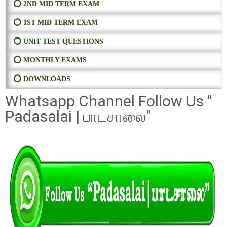
⭕ 2ND MID TERM EXAM
⭕ 1ST MID TERM EXAM
⭕ UNIT TEST QUESTIONS
⭕ MONTHLY EXAMS
⭕ DOWNLOADS
Whatsapp Channel Follow Us "
Padasalai | பாடசாலை"