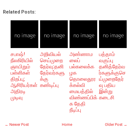
Related Posts:
சபாஷ்!
அறிவியல்
அண்ணாம
பத்தாம்
நீலகிரியில்
செய்முறை
லைப்
வகுப்பு
ஞாயிறும்
தேர்வு:தனி
பல்கலைக்க
தனித்தேர்வ
பள்ளிகள்
தேர்வர்களு
ழக
ர்களுக்குசெ
திறப்பு;
க்கு
தொலைதூர
ய்முறைதேர்
ஆசிரியர்கள்
கண்டிப்பு
க்கல்வி
வு பதிய
அதிரடி
மையத்தில்
இன்று
முடிவு
விண்ணப்பிக்
கடைசி
க தேதி
நீடிப்பு
← Newer Post
Home
Older Post →