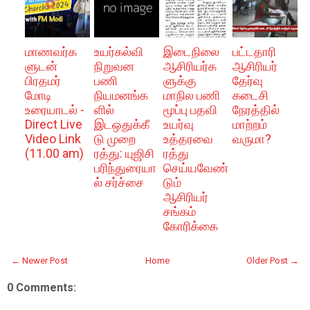
மாணவர்க
உயர்கல்வி
இடைநிலை
பட்டதாரி
ளுடன்
நிறுவன
ஆசிரியர்க
ஆசிரியர்
பிரதமர்
பணி
ளுக்கு
தேர்வு
மோடி
நியமனங்க
மாநில பணி
கடைசி
உரையாடல் -
ளில்
மூப்பு பதவி
நேரத்தில்
Direct Live
இடஒதுக்கீ
உயர்வு
மாற்றம்
Video Link
டு முறை
உத்தரவை
வருமா?
(11.00 am)
ரத்து: யுஜிசி
ரத்து
பரிந்துரையா
செய்யவேண்
ல் சர்ச்சை
டும்
ஆசிரியர்
சங்கம்
கோரிக்கை
← Newer Post
Home
Older Post →
0 Comments: