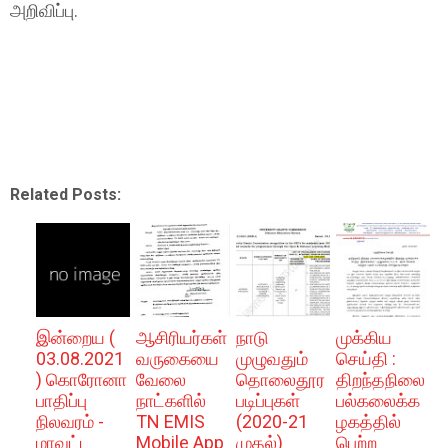
அறிவிப்பு.
Related Posts:
இன்றைய (
ஆசிரியர்கள்
நாடு
முக்கிய
03.08.2021
வருகையை
முழுவதும்
செய்தி :
) கொரோனா
வேலை
தொலைதூர
திறந்தநிலை
பாதிப்பு
நாட்களில்
படிப்புகள்
பல்கலைக்க
நிலவரம் -
TN EMIS
(2020-21
ழகத்தில்
மாவட்ட
Mobile App
முதல்)
பெற்ற