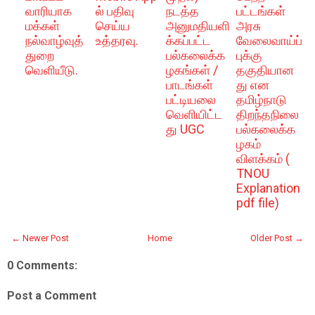
வாரியாக
ல் பதிவு
நடத்த
பட்டங்கள்
மக்கள்
செய்ய
அனுமதியளி
அரசு
நல்வாழ்வுத்
உத்தரவு.
க்கப்பட்ட
வேலைவாய்ப்
துறை
பல்கலைக்க
புக்கு
வெளியீடு.
ழகங்கள் /
தகுதியான
பாடங்கள்
து என
பட்டியலை
தமிழ்நாடு
வெளியிட்ட
திறந்தநிலை
து UGC
பல்கலைக்க
ழகம்
விளக்கம் (
TNOU
Explanation
pdf file)
← Newer Post
Home
Older Post →
0 Comments:
Post a Comment