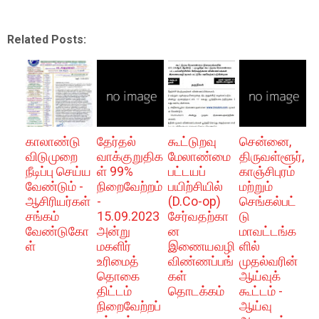
Related Posts:
காலாண்டு
தேர்தல்
கூட்டுறவு
சென்னை,
விடுமுறை
வாக்குறுதிக
மேலாண்மை
திருவள்ளூர்,
நீடிப்பு செய்ய
ள் 99%
பட்டயப்
காஞ்சிபுரம்
வேண்டும் -
நிறைவேற்றம்
பயிற்சியில்
மற்றும்
ஆசிரியர்கள்
-
(D.Co-op)
செங்கல்பட்
சங்கம்
15.09.2023
சேர்வதற்கா
டு
வேண்டுகோ
அன்று
ன
மாவட்டங்க
ள்
மகளிர்
இணையவழி
ளில்
உரிமைத்
விண்ணப்பங்
முதல்வரின்
தொகை
கள்
ஆய்வுக்
திட்டம்
தொடக்கம்
கூட்டம் -
நிறைவேற்றப்
ஆய்வு