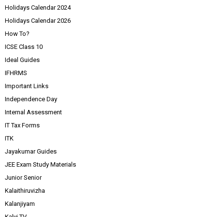
Holidays Calendar 2024
Holidays Calendar 2026
How To?
ICSE Class 10
Ideal Guides
IFHRMS
Important Links
Independence Day
Internal Assessment
IT Tax Forms
ITK
Jayakumar Guides
JEE Exam Study Materials
Junior Senior
Kalaithiruvizha
Kalanjiyam
Kalvi TV