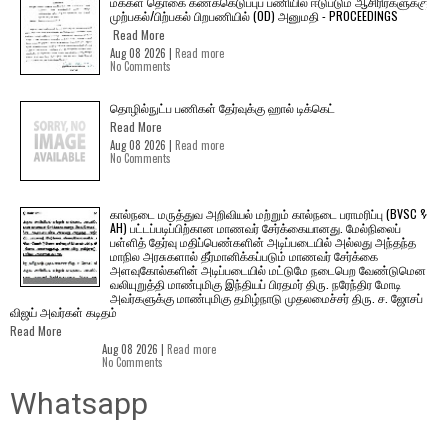
மக்கள் தொகை கணக்கெடுப்புப் பணியில் ஈடுபடும் ஆசிரிர்களுக்கு
முற்பகல்/பிற்பகல் பிறபணியில் (OD) அனுமதி - PROCEEDINGS
Read More
Aug 08 2026 |
Read more
No Comments
தொழில்நுட்ப பணிகள் தேர்வுக்கு ஹால் ​டிக்கெட்
Read More
Aug 08 2026 |
Read more
No Comments
கால்நடை மருத்துவ அறிவியல் மற்றும் கால்நடை பராமரிப்பு (BVSC &
AH) பட்டப்படிப்பிற்கான மாணவர் சேர்க்கையானது. மேல்நிலைப்
பள்ளித் தேர்வு மதிப்பெண்களின் அடிப்படையில் அல்லது அந்தந்த
மாநில அரசுகளால் தீர்மானிக்கப்படும் மாணவர் சேர்க்கை
அளவுகோல்களின் அடிப்படையில் மட்டுமே நடைபெற வேண்டுமென
வலியுறுத்தி மாண்புமிகு இந்தியப் பிரதமர் திரு. நரேந்திர மோடி
அவர்களுக்கு மாண்புமிகு தமிழ்நாடு முதலமைச்சர் திரு. ச. ஜோசப்
விஜய் அவர்கள் கடிதம்
Read More
Aug 08 2026 |
Read more
No Comments
Whatsapp