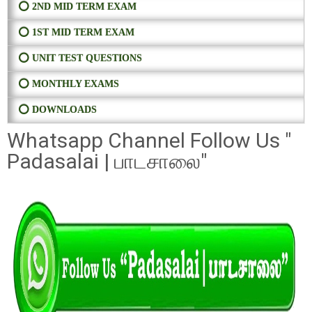
⭕ 2ND MID TERM EXAM
⭕ 1ST MID TERM EXAM
⭕ UNIT TEST QUESTIONS
⭕ MONTHLY EXAMS
⭕ DOWNLOADS
Whatsapp Channel Follow Us "
Padasalai | பாடசாலை"