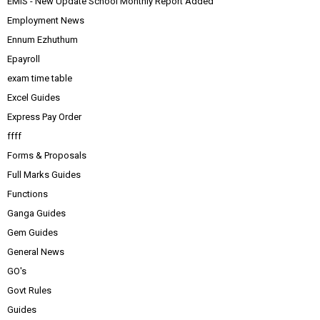
EMIS - New Update School Monthly Report Added
Employment News
Ennum Ezhuthum
Epayroll
exam time table
Excel Guides
Express Pay Order
ffff
Forms & Proposals
Full Marks Guides
Functions
Ganga Guides
Gem Guides
General News
GO's
Govt Rules
Guides