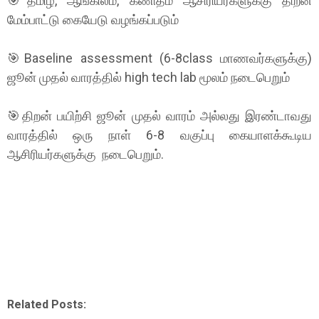
🎯தமிழ், ஆங்கிலம், கணிதம் ஆசிரியர்களுக்கு திறன்
மேம்பாட்டு கையேடு வழங்கப்படும்
🎯Baseline assessment (6-8class மாணவர்களுக்கு)
ஜூன் முதல் வாரத்தில் high tech lab மூலம் நடைபெறும்
🎯திறன் பயிற்சி ஜூன் முதல் வாரம் அல்லது இரண்டாவது
வாரத்தில் ஒரு நாள் 6-8 வகுப்பு கையாளக்கூடிய
ஆசிரியர்களுக்கு நடைபெறும்.
Related Posts: