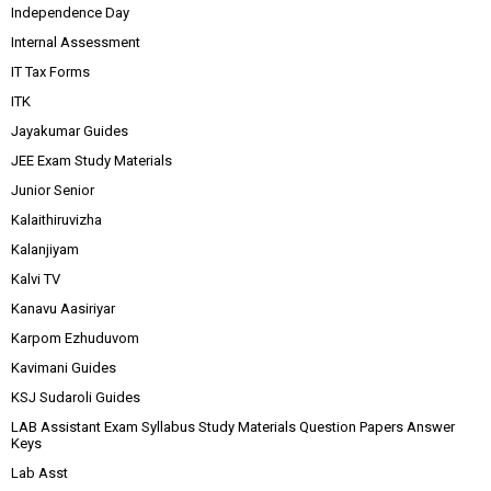
Independence Day
Internal Assessment
IT Tax Forms
ITK
Jayakumar Guides
JEE Exam Study Materials
Junior Senior
Kalaithiruvizha
Kalanjiyam
Kalvi TV
Kanavu Aasiriyar
Karpom Ezhuduvom
Kavimani Guides
KSJ Sudaroli Guides
LAB Assistant Exam Syllabus Study Materials Question Papers Answer
Keys
Lab Asst