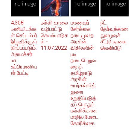
4,308
பள்ளி காலை
மாணவர்
நீட்
பணியிடங்க
வழிபாட்டு
சேர்க்கை
தேர்வுக்கான
ள் செப்டம்பர்
செயல்பாடுக
நடைமுறை
நுழைவுச்
இறுதிக்குள்
ள் -
அரசின்
சீட்டு நாளை
நிரப்பப்படும்:
11.07.2022
விதிகளின்
வெளியீடு
அமைச்சர்
படி
மா.
நடைபெறுவ
சுப்பிரமணிய
தைத்
ன் பேட்டி
தமிழ்நாடு
அரசின்
உயர்கல்வித்
துறை
உறுதிப்படுத்
தப் பொதுப்
பள்ளிக்கான
மாநில மேடை
கோரிக்கை.