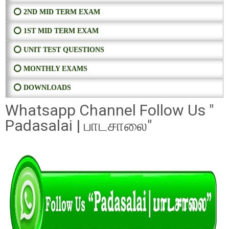
⭕ 2ND MID TERM EXAM
⭕ 1ST MID TERM EXAM
⭕ UNIT TEST QUESTIONS
⭕ MONTHLY EXAMS
⭕ DOWNLOADS
Whatsapp Channel Follow Us "
Padasalai | பாடசாலை"