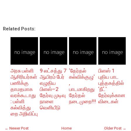
Related Posts:
அரசு பள்ளி
9 லட்சத்து 7
'தேர்தல்
பிளஸ் 1
ஆசிரியர்கள்
ஆயிரம் பேர்
கல்விக்குழு'
புதிய பாட
பணிக்கு
எழுதிய
,
புத்தகத்தில்
தாமதமாக
பிளஸ்–2
பாடமாகிறது
'நீட்'
வரக்கூடாது
தேர்வு முடிவு
தேர்தல்
தேர்வுக்கான
: பள்ளி
நாளை
நடைமுறை!!!
விடைகள்
கல்வித்து
வெளியீடு
றை அறிவிப்பு
← Newer Post
Home
Older Post →