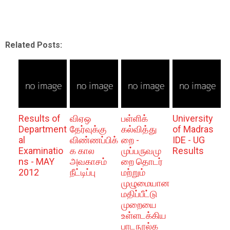
Related Posts:
Results of
விஏஒ
பள்ளிக்
University
Department
தேர்வுக்கு
கல்வித்து
of Madras
al
விண்ணப்பிக்
றை -
IDE - UG
Examinatio
க கால
முப்பருவமு
Results
ns - MAY
அவகாசம்
றை தொடர்
2012
நீட்டிப்பு
மற்றும்
முழுமையான
மதிப்பீட்டு
முறையை
உள்ளடக்கிய
பாடநூல்க