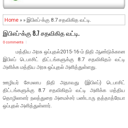
Home
» » இபிஎப்-க்கு 8.7 சதவிகித வட்டி.
இபிஎப்-க்கு 8.7 சதவிகித வட்டி.
0 comments
மத்திய அரசு ஒப்புதல்2015-16-ம் நிதி ஆண்டுக்கான
இபிஎப் டெபாசிட் திட்டங்களுக்கு 8.7 சதவிகிதம் வட்டி
அளிக்க மத்திய அரசு ஒப்புதல் அளித்துள்ளது.
ஊழியர் சேமலாப நிதி அதாவது (இபிஎப்) டெபாசிட்
திட்டங்களுக்கு 8.7 சதவிகிதம் வட்டி அளிக்க மத்திய
தொழிலாளர் நலத்துறை அமைச்சர் பண்டாரு தத்தாத்ரேயா
ஒப்புதல் அளித்துள்ளார்.