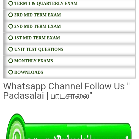
⭕ TERM 1 & QUARTERLY EXAM
⭕ 3RD MID TERM EXAM
⭕ 2ND MID TERM EXAM
⭕ 1ST MID TERM EXAM
⭕ UNIT TEST QUESTIONS
⭕ MONTHLY EXAMS
⭕ DOWNLOADS
Whatsapp Channel Follow Us "
Padasalai | பாடசாலை"