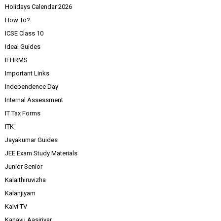
Holidays Calendar 2026
How To?
ICSE Class 10
Ideal Guides
IFHRMS
Important Links
Independence Day
Internal Assessment
IT Tax Forms
ITK
Jayakumar Guides
JEE Exam Study Materials
Junior Senior
Kalaithiruvizha
Kalanjiyam
Kalvi TV
Kanavu Aasiriyar