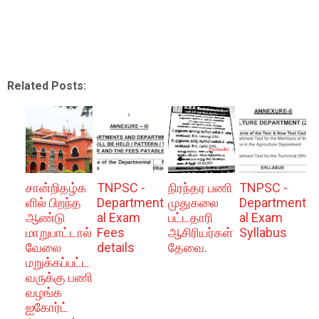
Related Posts:
சான்றிதழ்க
TNPSC -
நிரந்தர பணி
TNPSC -
ளில் பிறந்த
Department
முதுகலை
Department
ஆண்டு
al Exam
பட்டதாரி
al Exam
மாறுபாட்டால்
Fees
ஆசிரியர்கள்
Syllabus
வேலை
details
தேவை.
மறுக்கப்பட்ட
வருக்கு பணி
வழங்க
ஐகோர்ட்