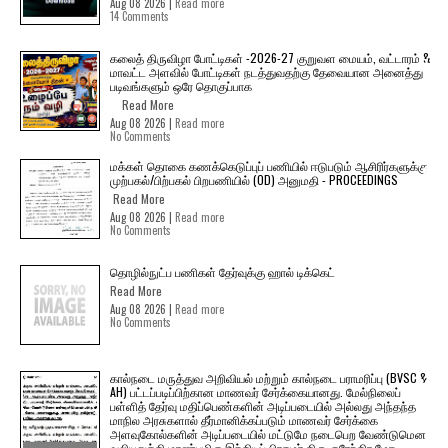
Aug 08 2026 |
Read more
14 Comments
கலைத் திருவிழா போட்டிகள் -2026-27 குறுவள மையம், வட்டாரம் &
மாவட்ட அளவில் போட்டிகள் நடத்துவதற்கு தேவையான அனைத்து
படிவங்களும் ஒரே தொகுப்பாக
Read More
Aug 08 2026 |
Read more
No Comments
மக்கள் தொகை கணக்கெடுப்புப் பணியில் ஈடுபடும் ஆசிரிர்களுக்கு
முற்பகல்/பிற்பகல் பிறபணியில் (OD) அனுமதி - PROCEEDINGS
Read More
Aug 08 2026 |
Read more
No Comments
தொழில்நுட்ப பணிகள் தேர்வுக்கு ஹால் ​டிக்கெட்
Read More
Aug 08 2026 |
Read more
No Comments
கால்நடை மருத்துவ அறிவியல் மற்றும் கால்நடை பராமரிப்பு (BVSC &
AH) பட்டப்படிப்பிற்கான மாணவர் சேர்க்கையானது. மேல்நிலைப்
பள்ளித் தேர்வு மதிப்பெண்களின் அடிப்படையில் அல்லது அந்தந்த
மாநில அரசுகளால் தீர்மானிக்கப்படும் மாணவர் சேர்க்கை
அளவுகோல்களின் அடிப்படையில் மட்டுமே நடைபெற வேண்டுமென
வலியுறுத்தி மாண்புமிகு இந்தியப் பிரதமர் திரு. நரேந்திர மோடி