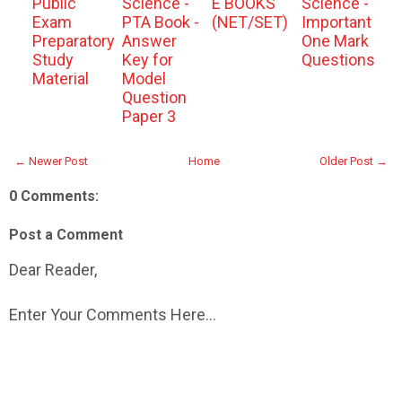
Public
Science -
E BOOKS
Science -
Exam
PTA Book -
(NET/SET)
Important
Preparatory
Answer
One Mark
Study
Key for
Questions
Material
Model
Question
Paper 3
← Newer Post
Home
Older Post →
0 Comments:
Post a Comment
Dear Reader,
Enter Your Comments Here...