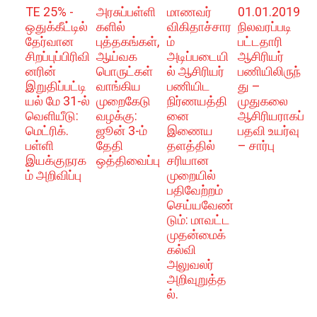
TE 25% -
அரசுப்பள்ளி
மாணவர்
01.01.2019
ஒதுக்கீட்டில்
களில்
விகிதாச்சார
நிலவரப்படி
தேர்வான
புத்தகங்கள்,
ம்
பட்டதாரி
சிறப்புப்பிரிவி
ஆய்வக
அடிப்படையி
ஆசிரியர்
னரின்
பொருட்கள்
ல் ஆசிரியர்
பணியிலிருந்
இறுதிப்பட்டி
வாங்கிய
பணியிட
து –
யல் மே 31-ல்
முறைகேடு
நிர்ணயத்தி
முதுகலை
வெளியீடு:
வழக்கு:
னை
ஆசிரியராகப்
மெட்ரிக்.
ஜூன் 3-ம்
இணைய
பதவி உயர்வு
பள்ளி
தேதி
தளத்தில்
– சார்பு
இயக்குநரக
ஒத்திவைப்பு
சரியான
ம் அறிவிப்பு
முறையில்
பதிவேற்றம்
செய்யவேண்
டும்: மாவட்ட
முதன்மைக்
கல்வி
அலுவலர்
அறிவுறுத்த
ல்.