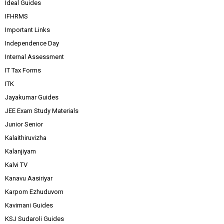
Ideal Guides
IFHRMS
Important Links
Independence Day
Internal Assessment
IT Tax Forms
ITK
Jayakumar Guides
JEE Exam Study Materials
Junior Senior
Kalaithiruvizha
Kalanjiyam
Kalvi TV
Kanavu Aasiriyar
Karpom Ezhuduvom
Kavimani Guides
KSJ Sudaroli Guides