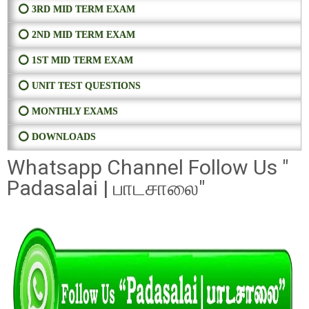
⭕ 3RD MID TERM EXAM
⭕ 2ND MID TERM EXAM
⭕ 1ST MID TERM EXAM
⭕ UNIT TEST QUESTIONS
⭕ MONTHLY EXAMS
⭕ DOWNLOADS
Whatsapp Channel Follow Us "
Padasalai | பாடசாலை"