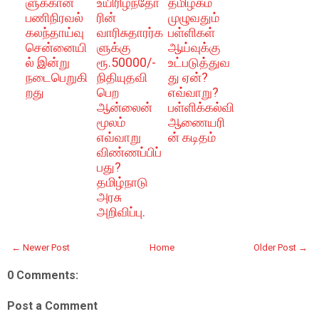
ளுக்கான
உயிரிழந்தோ
தமிழகம்
பணிநிரவல்
ரின்
முழுவதும்
கலந்தாய்வு
வாரிசுதாரர்க
பள்ளிகள்
சென்னையி
ளுக்கு
ஆய்வுக்கு
ல் இன்று
ரூ.50000/-
உட்படுத்துவ
நடைபெறுகி
நிதியுதவி
து ஏன்?
றது
பெற
எவ்வாறு?
ஆன்லைன்
பள்ளிக்கல்வி
மூலம்
ஆணையரி
எவ்வாறு
ன் கடிதம்
விண்ணப்பிப்
பது?
தமிழ்நாடு
அரசு
அறிவிப்பு.
← Newer Post
Home
Older Post →
0 Comments:
Post a Comment