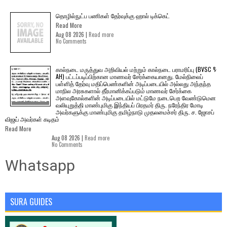
தொழில்நுட்ப பணிகள் தேர்வுக்கு ஹால் ​டிக்கெட்
Read More
Aug 08 2026 |
Read more
No Comments
கால்நடை மருத்துவ அறிவியல் மற்றும் கால்நடை பராமரிப்பு (BVSC &
AH) பட்டப்படிப்பிற்கான மாணவர் சேர்க்கையானது. மேல்நிலைப்
பள்ளித் தேர்வு மதிப்பெண்களின் அடிப்படையில் அல்லது அந்தந்த
மாநில அரசுகளால் தீர்மானிக்கப்படும் மாணவர் சேர்க்கை
அளவுகோல்களின் அடிப்படையில் மட்டுமே நடைபெற வேண்டுமென
வலியுறுத்தி மாண்புமிகு இந்தியப் பிரதமர் திரு. நரேந்திர மோடி
அவர்களுக்கு மாண்புமிகு தமிழ்நாடு முதலமைச்சர் திரு. ச. ஜோசப்
விஜய் அவர்கள் கடிதம்
Read More
Aug 08 2026 |
Read more
No Comments
Whatsapp
SURA GUIDES