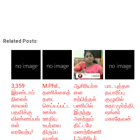
Related Posts:
3,359
M.Phil.,
ஆசிரியர்க
பாட புத்தக
இரண்டாம்
தணிக்கைத்
ளை
தயாரிப்பு
நிலைக்
தடை
கற்பித்தல்
குழுவில்
காவலர்
செய்யப்பட்ட
பணியில்
சுதா மூர்த்தி,
பதவிக்கு
ஊக்க
இருந்து
ஷங்கர்
விண்ணப்பங்
ஊதிய
அகற்றும்
மகாதேவன்
கள்
உயர்வை
திட்டமே
வரவேற்பு!
திரும்ப
மணற்கேணி
வழங்க
| ஆசிரியர்