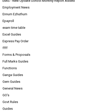
EMIS - New Update School Monthly Report Added
Employment News
Ennum Ezhuthum
Epayroll
exam time table
Excel Guides
Express Pay Order
ffff
Forms & Proposals
Full Marks Guides
Functions
Ganga Guides
Gem Guides
General News
GO's
Govt Rules
Guides