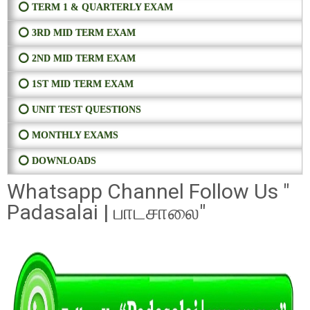
⭕ TERM 1 & QUARTERLY EXAM
⭕ 3RD MID TERM EXAM
⭕ 2ND MID TERM EXAM
⭕ 1ST MID TERM EXAM
⭕ UNIT TEST QUESTIONS
⭕ MONTHLY EXAMS
⭕ DOWNLOADS
Whatsapp Channel Follow Us "
Padasalai | பாடசாலை"