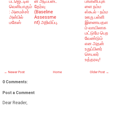
பட்ஜெட்டில்
ன அடிப்படை
பங்களிப்புக
வெளியாகும்
தேர்வு
ளை நம்ம
: அமைச்சா்
(Baseline
ஸ்கூல் - நம்ம
அன்பில்
Assessme
ஊரு பள்ளி
மகேஸ்
nt) அறிவிப்பு.
இணையதள
ம் வாயிலாக
மட்டுமே பெற
வேண்டும்
என அதன்
உறுப்பினர்
செயலர்
உத்தரவு!
← Newer Post
Home
Older Post →
0 Comments:
Post a Comment
Dear Reader,