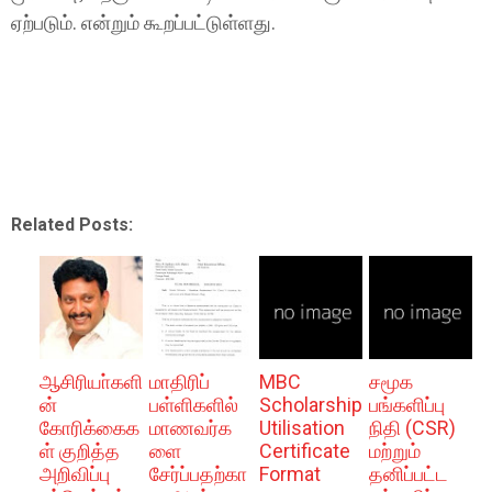
ஏற்படும். என்றும் கூறப்பட்டுள்ளது.
Related Posts:
ஆசிரியா்களி
மாதிரிப்
MBC
சமூக
ன்
பள்ளிகளில்
Scholarship
பங்களிப்பு
கோரிக்கைக
மாணவர்க
Utilisation
நிதி (CSR)
ள் குறித்த
ளை
Certificate
மற்றும்
அறிவிப்பு
சேர்ப்பதற்கா
Format
தனிப்பட்ட