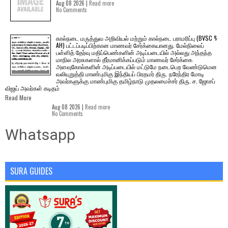
Aug 08 2026 |
Read more
No Comments
கால்நடை மருத்துவ அறிவியல் மற்றும் கால்நடை பராமரிப்பு (BVSC &
AH) பட்டப்படிப்பிற்கான மாணவர் சேர்க்கையானது. மேல்நிலைப்
பள்ளித் தேர்வு மதிப்பெண்களின் அடிப்படையில் அல்லது அந்தந்த
மாநில அரசுகளால் தீர்மானிக்கப்படும் மாணவர் சேர்க்கை
அளவுகோல்களின் அடிப்படையில் மட்டுமே நடைபெற வேண்டுமென
வலியுறுத்தி மாண்புமிகு இந்தியப் பிரதமர் திரு. நரேந்திர மோடி
அவர்களுக்கு மாண்புமிகு தமிழ்நாடு முதலமைச்சர் திரு. ச. ஜோசப்
விஜய் அவர்கள் கடிதம்
Read More
Aug 08 2026 |
Read more
No Comments
Whatsapp
SURA GUIDES