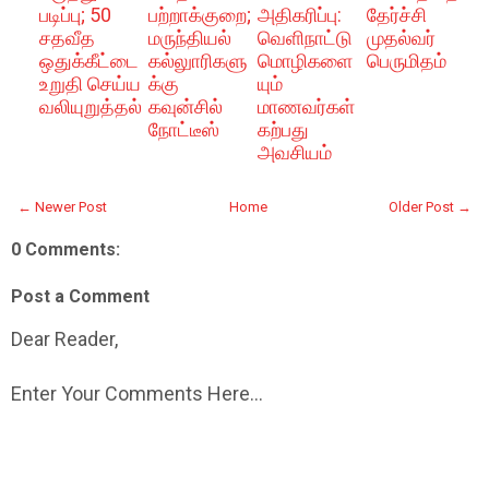
படிப்பு; 50
பற்றாக்குறை;
அதிகரிப்பு:
தேர்ச்சி
சதவீத
மருந்தியல்
வெளிநாட்டு
முதல்வர்
ஒதுக்கீட்டை
கல்லுாரிகளு
மொழிகளை
பெருமிதம்
உறுதி செய்ய
க்கு
யும்
வலியுறுத்தல்
கவுன்சில்
மாணவர்கள்
நோட்டீஸ்
கற்பது
அவசியம்
← Newer Post
Home
Older Post →
0 Comments:
Post a Comment
Dear Reader,
Enter Your Comments Here...