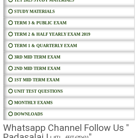
⭕ TET 2023 STUDY MATERIALS
⭕ STUDY MATERIALS
⭕ TERM 3 & PUBLIC EXAM
⭕ TERM 2 & HALF YEARLY EXAM 2019
⭕ TERM 1 & QUARTERLY EXAM
⭕ 3RD MID TERM EXAM
⭕ 2ND MID TERM EXAM
⭕ 1ST MID TERM EXAM
⭕ UNIT TEST QUESTIONS
⭕ MONTHLY EXAMS
⭕ DOWNLOADS
Whatsapp Channel Follow Us "
Padasalai | பாடசாலை"