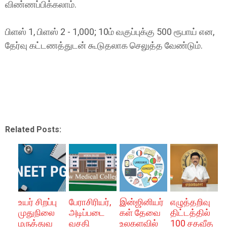
விண்ணப்பிக்கலாம்.
பிளஸ் 1, பிளஸ் 2 - 1,000; 10ம் வகுப்புக்கு 500 ரூபாய் என,
தேர்வு கட்டணத்துடன் கூடுதலாக செலுத்த வேண்டும்.
Related Posts:
உயர் சிறப்பு
பேராசிரியர்,
இன்ஜினியர்
எழுத்தறிவு
முதுநிலை
அடிப்படை
கள் தேவை
திட்டத்தில்
மருத்துவ
வசதி
உலகளவில்
100 சதவீத