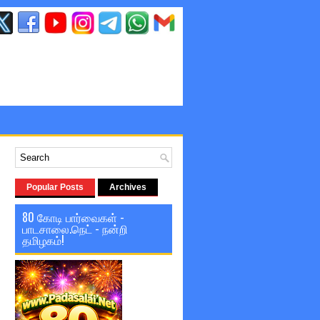
Popular Posts
Archives
80 கோடி பார்வைகள் -
பாடசாலை.நெட் - நன்றி
தமிழகம்!