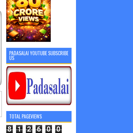
PADASALAI YOUTUBE SUBSCRIBE
US
TOTAL PAGEVIEWS
8
1
2
6
0
0