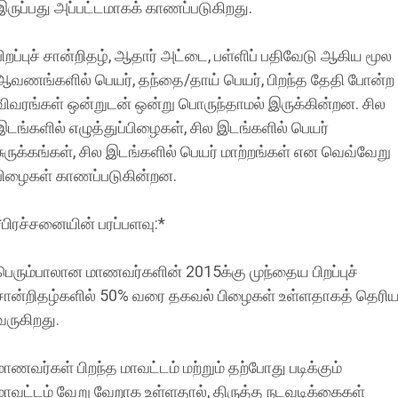
இருப்பது அப்பட்டமாகக் காணப்படுகிறது.
பிறப்புச் சான்றிதழ், ஆதார் அட்டை, பள்ளிப் பதிவேடு ஆகிய மூல
ஆவணங்களில் பெயர், தந்தை/தாய் பெயர், பிறந்த தேதி போன்ற
விவரங்கள் ஒன்றுடன் ஒன்று பொருந்தாமல் இருக்கின்றன. சில
இடங்களில் எழுத்துப்பிழைகள், சில இடங்களில் பெயர்
சுருக்கங்கள், சில இடங்களில் பெயர் மாற்றங்கள் என வெவ்வேறு
பிழைகள் காணப்படுகின்றன.
*பிரச்சனையின் பரப்பளவு:*
பெரும்பாலான மாணவர்களின் 2015க்கு முந்தைய பிறப்புச்
சான்றிதழ்களில் 50% வரை தகவல் பிழைகள் உள்ளதாகத் தெரி
வருகிறது.
மாணவர்கள் பிறந்த மாவட்டம் மற்றும் தற்போது படிக்கும்
மாவட்டம் வேறு வேறாக உள்ளதால், திருத்த நடவடிக்கைகள்