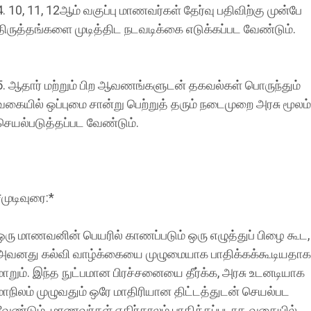
4. 10, 11, 12ஆம் வகுப்பு மாணவர்கள் தேர்வு பதிவிற்கு முன்பே
திருத்தங்களை முடித்திட நடவடிக்கை எடுக்கப்பட வேண்டும்.
5. ஆதார் மற்றும் பிற ஆவணங்களுடன் தகவல்கள் பொருந்தும்
வகையில் ஒப்புமை சான்று பெற்றுத் தரும் நடைமுறை அரசு மூலம்
செயல்படுத்தப்பட வேண்டும்.
*முடிவுரை:*
ஒரு மாணவனின் பெயரில் காணப்படும் ஒரு எழுத்துப் பிழை கூட,
அவனது கல்வி வாழ்க்கையை முழுமையாக பாதிக்கக்கூடியதாக
மாறும். இந்த நுட்பமான பிரச்சனையை தீர்க்க, அரசு உடனடியாக
மாநிலம் முழுவதும் ஒரே மாதிரியான திட்டத்துடன் செயல்பட
வேண்டும். மாணவர்கள் எதிர்காலம் பாதிக்கப்படாத வகையில்,