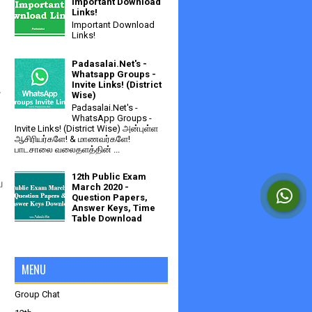
Important Download
Links!
Important Download
Links!
Padasalai.Net's -
Whatsapp Groups -
Invite Links! (District
.
Wise)
Padasalai.Net's -
WhatsApp Groups -
Invite Links! (District Wise) அன்புள்ள
ஆசிரியர்களே! & மாணவர்களே!
பாடசாலை வலைதளத்தின் ...
12th Public Exam
ய
March 2020 -
Question Papers,
Answer Keys, Time
Table Download
MENU
Group Chat