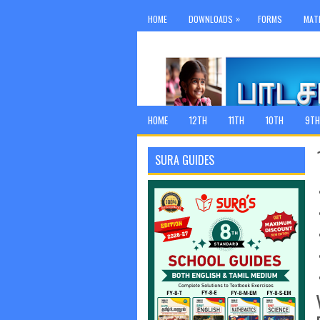
»
HOME
DOWNLOADS
FORMS
MAT
HOME
12TH
11TH
10TH
9TH
SURA GUIDES