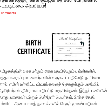
நடவடிக்கை அவசியம்!
2 comments
தமிழகத்தின் அரசு மற்றும் அரசு உதவிபெறும் பள்ளிகளில்,
பத்தாம் வகுப்பு மாணவர்களின் வருகைப் பதிவேடு, நாமினல்
ரோல், எமிஸ் உள்ளிட்ட விவரங்களைத் தொகுக்கும் பணியில்
ஆசிரியர்கள் தீவிரமாக ஈடுபட்டு வருகின்றனர். இந்தப் பணியின்
போது, மாணவர் மற்றும் பெற்றோர் பெயர்கள், பிறந்த தேதி
உள்ளிட்ட அடையாளத் தகவல்களில் பெரும் முரண்பாடுகள்