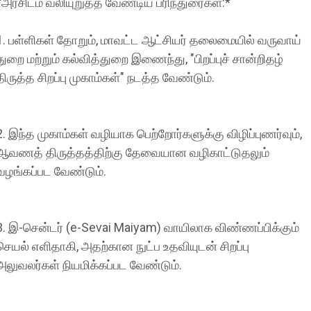
*அரசிடம் வலியுறுத்த வேண்டிய பரிந்துரைகள்:*
1. பள்ளிகள் தோறும், மாவட்ட ஆட்சியர் தலைமையில் வருவாய்
துறை மற்றும் கல்வித்துறை இணைந்து, "பிறப்புச் சான்றிதழ்
திருத்த சிறப்பு முகாம்கள்" நடத்த வேண்டும்.
2. இந்த முகாம்கள் வழியாக பெற்றோர்களுக்கு விழிப்புணர்வும்,
ஆவணத் திருத்தத்திற்கு தேவையான வழிகாட்டுதலும்
வழங்கப்பட வேண்டும்.
3. இ-சென்டர் (e-Sevai Maiyam) வாயிலாக விண்ணப்பிக்கும்
செயல் எளிதாகி, அதற்கான நுட்ப உதவியுடன் சிறப்பு
அலுவலர்கள் நியமிக்கப்பட வேண்டும்.