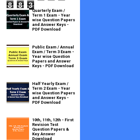
8
8
3
Quarterly Exam /
Term 1 Exam - Year
wise Question Papers
and Answer Keys -
PDF Download
Public Exam / Annual
Exam / Term 3 Exam -
Year wise Question
Papers and Answer
Keys - PDF Download
Half Yearly Exam /
Term 2 Exam - Year
wise Question Papers
and Answer Keys -
PDF Download
10th, 11th, 12th - First
Revision Test
Question Papers &
Key Answer
Download