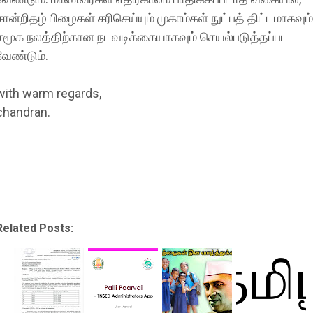
சான்றிதழ் பிழைகள் சரிசெய்யும் முகாம்கள் நுட்பத் திட்டமாகவும்
சமூக நலத்திற்கான நடவடிக்கையாகவும் செயல்படுத்தப்பட
வேண்டும்.
with warm regards,
chandran.
Related Posts: