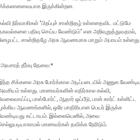
சிக்கலானவையாக இருக்கின்றன.
கல்வி நிர்வாகிகள் "பிறப்புச் சான்றிதழ் உள்ளதைவிட மட்டுமே
தகவல்களை பதிவு செய்ய வேண்டும்" என அறிவுறுத்துவதால்,
பிழைபட்ட சான்றிதழே அரசு ஆவணமாக மாறும் அபாயம் உள்ளது
*அவசரத் தீர்வு தேவை:*
இந்த சிக்கலை அரசு போர்க்கால அடிப்படையில் அணுக வேண்டி
அவசியம் உள்ளது. மாணவர்களின் எதிர்கால கல்வி,
வேலைவாய்ப்பு, பாஸ்போர்ட், ஆதார் ஒப்பீடு, பான் கார்ட் உள்ளிட்ட
முக்கிய ஆவணங்களில், ஒரே மாதிரியான பெயர் இருக்க
வேண்டியது கட்டாயம். இல்லையெனில், அவை
செல்லுபடியாகாமல் மாணவர்கள் தவிக்க நேரிடும்.