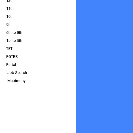
12th
11th
10th
9th
6th to 8th
1st to 5th
TET
PGTRB
Portal
-Job Search
-Matrimony