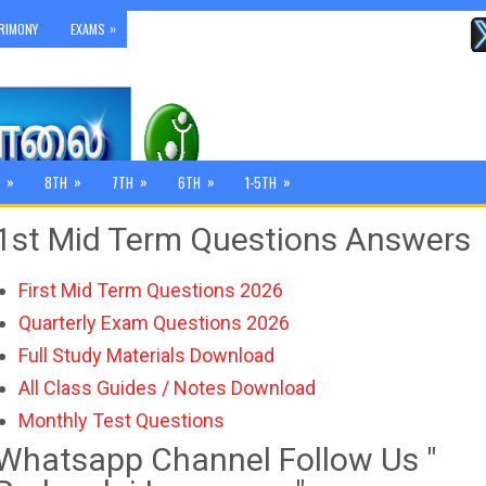
»
RIMONY
EXAMS
»
»
»
»
»
8TH
7TH
6TH
1-5TH
1st Mid Term Questions Answers
First Mid Term Questions 2026
Quarterly Exam Questions 2026
Full Study Materials Download
All Class Guides / Notes Download
Monthly Test Questions
Whatsapp Channel Follow Us "