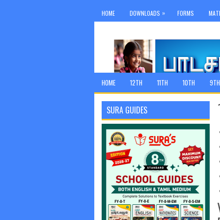
»
HOME
DOWNLOADS
FORMS
MAT
HOME
12TH
11TH
10TH
9TH
SURA GUIDES