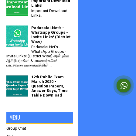
Important Download
Links!
Important Download
Links!
Padasalai.Net's -
Whatsapp Groups -
Invite Links! (District
Wise)
Padasalai.Net's -
WhatsApp Groups -
Invite Links! (District Wise) அன்புள்ள
ஆசிரியர்களே! & மாணவர்களே!
பாடசாலை வலைதளத்தின் ...
12th Public Exam
March 2020 -
Question Papers,
Answer Keys, Time
Table Download
MENU
Group Chat