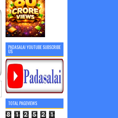
PADASALAI YOUTUBE SUBSCRIBE
US
TOTAL PAGEVIEWS
8
1
2
5
2
1