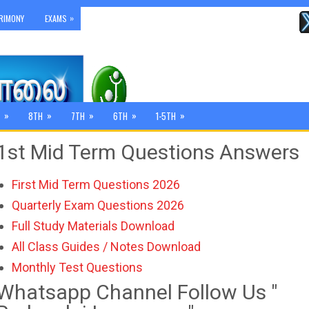
»
RIMONY
EXAMS
»
»
»
»
»
8TH
7TH
6TH
1-5TH
1st Mid Term Questions Answers
First Mid Term Questions 2026
Quarterly Exam Questions 2026
Full Study Materials Download
All Class Guides / Notes Download
Monthly Test Questions
Whatsapp Channel Follow Us "