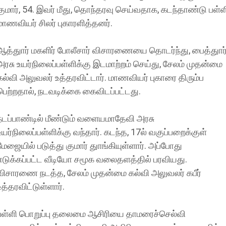
குமார், 54. இவர் மீது, தொந்தரவு செய்வதாக, கடந்தாண்டு பள்ள
மாணவியர் சிலர் புகாரளித்தனர்.
ஆத்துார் மகளிர் போலீசார் விசாரணையை தொடர்ந்து, பைத்துார
அரசு உயர்நிலைப்பள்ளிக்கு இடமாற்றம் செய்து, சேலம் முதன்மை
கல்வி அலுவலர் உத்தரவிட்டார். மாணவியர் புகாரை திரும்ப
பெற்றதால், நடவடிக்கை கைவிடப்பட்டது.
நடப்பாண்டில் மீண்டும் வளையமாதேவி அரசு
உயர்நிலைப்பள்ளிக்கு வந்தார். கடந்த, 17ல் வகுப்பறைக்குள்
மேஜையில் படுத்து குமார் துாங்கியுள்ளார். அப்போது
எடுக்கப்பட்ட வீடியோ சமூக வலைதளத்தில் பரவியது.
விசாரணை நடத்த, சேலம் முதன்மை கல்வி அலுவலர் கபீர்
உத்தரவிட்டுள்ளார்.
பள்ளி பொறுப்பு தலைமை ஆசிரியை தாமரைச்செல்வி