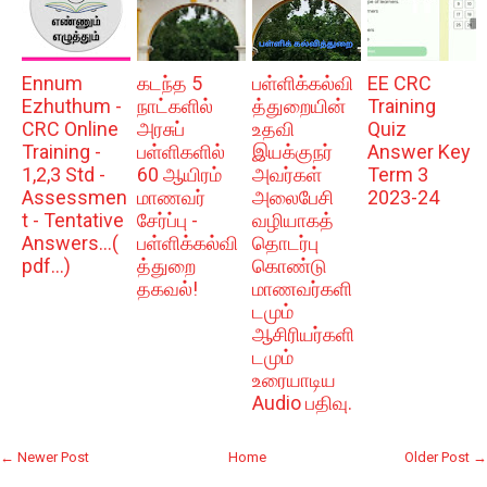
Ennum
கடந்த 5
பள்ளிக்கல்வி
EE CRC
Ezhuthum -
நாட்களில்
த்துறையின்
Training
CRC Online
அரசுப்
உதவி
Quiz
Training -
பள்ளிகளில்
இயக்குநர்
Answer Key
1,2,3 Std -
60 ஆயிரம்
அவர்கள்
Term 3
Assessmen
மாணவர்
அலைபேசி
2023-24
t - Tentative
சேர்ப்பு -
வழியாகத்
Answers...(
பள்ளிக்கல்வி
தொடர்பு
pdf...)
த்துறை
கொண்டு
தகவல்!
மாணவர்களி
டமும்
ஆசிரியர்களி
டமும்
உரையாடிய
Audio பதிவு.
← Newer Post
Home
Older Post →