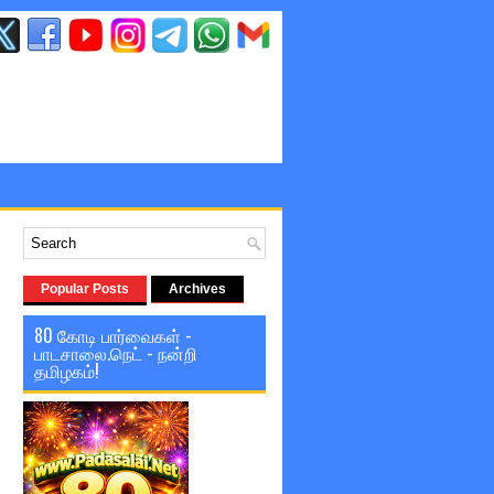
Popular Posts
Archives
80 கோடி பார்வைகள் -
பாடசாலை.நெட் - நன்றி
தமிழகம்!