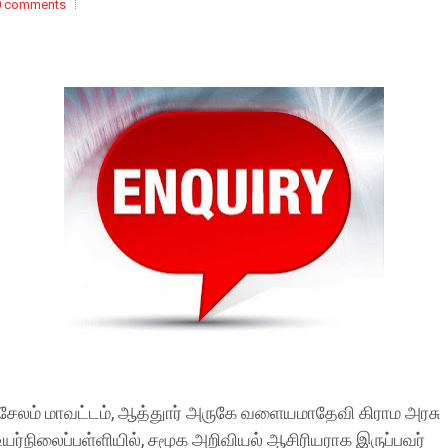
0 comments
சேலம் மாவட்டம், ஆத்துார் அருகே வளையமாதேவி கிராம அரசு
உயர்நிலைப்பள்ளியில், சமூக அறிவியல் ஆசிரியராக இருப்பவர்