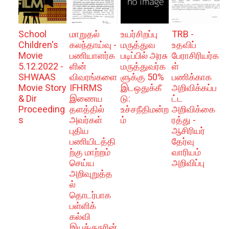
School
மாறுதல்
உயர்சிறப்பு
TRB -
Children's
கலந்தாய்வு -
மருத்துவ
உதவிப்
Movie
பணியாளர்க
படிப்பில் அரசு
பேராசிரியர்க
5.12.2022 -
ளின்
மருத்துவர்க
ள்
SHWAAS
விவரங்களை
ளுக்கு 50%
பணிக்காக
Movie Story
IFHRMS
இடஒதுக்கீ
அறிவிக்கப்ப
& Dir
இணைய
டு:
ட்ட
Proceeding
தளத்தில்
உச்சநீதிமன்ற
அறிவிக்கை
s
அவர்கள்
ம்
ரத்து -
புதிய
ஆசிரியர்
பணியிடத்தி
தேர்வு
ற்கு மாற்றம்
வாரியம்
செய்ய
அறிவிப்பு
அறிவுறுத்த
ல்
தொடர்பாக
பள்ளிக்
கல்வி
இயக்குநரின்