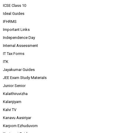
ICSE Class 10
Ideal Guides
IFHRMS
Important Links
Independence Day
Internal Assessment
IT Tax Forms
ITK
Jayakumar Guides
JEE Exam Study Materials
Junior Senior
Kalaithiruvizha
Kalanjiyam
Kalvi TV
Kanavu Aasiriyar
Karpom Ezhuduvom