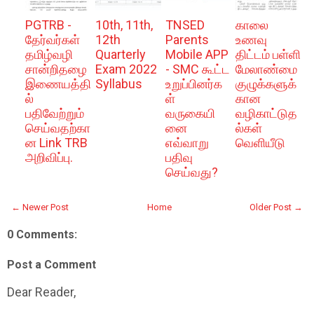
PGTRB -
10th, 11th,
TNSED
காலை
தேர்வர்கள்
12th
Parents
உணவு
தமிழ்வழி
Quarterly
Mobile APP
திட்டம் பள்ளி
சான்றிதழை
Exam 2022
- SMC கூட்ட
மேலாண்மை
இணையத்தி
Syllabus
உறுப்பினர்க
குழுக்களுக்
ல்
ள்
கான
பதிவேற்றும்
வருகையி
வழிகாட்டுத
செய்வதற்கா
னை
ல்கள்
ன Link TRB
எவ்வாறு
வெளியீடு
அறிவிப்பு.
பதிவு
செய்வது?
← Newer Post
Home
Older Post →
0 Comments:
Post a Comment
Dear Reader,