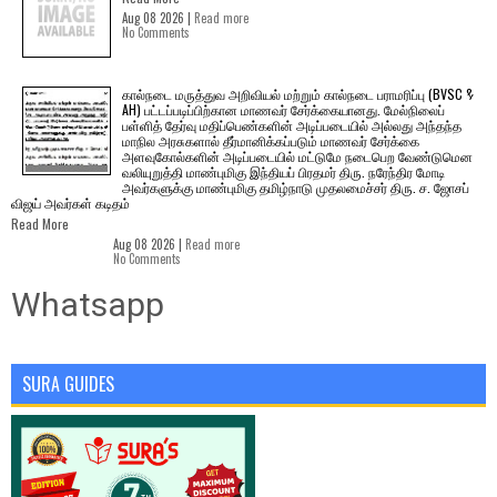
Aug 08 2026 |
Read more
No Comments
கால்நடை மருத்துவ அறிவியல் மற்றும் கால்நடை பராமரிப்பு (BVSC &
AH) பட்டப்படிப்பிற்கான மாணவர் சேர்க்கையானது. மேல்நிலைப்
பள்ளித் தேர்வு மதிப்பெண்களின் அடிப்படையில் அல்லது அந்தந்த
மாநில அரசுகளால் தீர்மானிக்கப்படும் மாணவர் சேர்க்கை
அளவுகோல்களின் அடிப்படையில் மட்டுமே நடைபெற வேண்டுமென
வலியுறுத்தி மாண்புமிகு இந்தியப் பிரதமர் திரு. நரேந்திர மோடி
அவர்களுக்கு மாண்புமிகு தமிழ்நாடு முதலமைச்சர் திரு. ச. ஜோசப்
விஜய் அவர்கள் கடிதம்
Read More
Aug 08 2026 |
Read more
No Comments
Whatsapp
SURA GUIDES