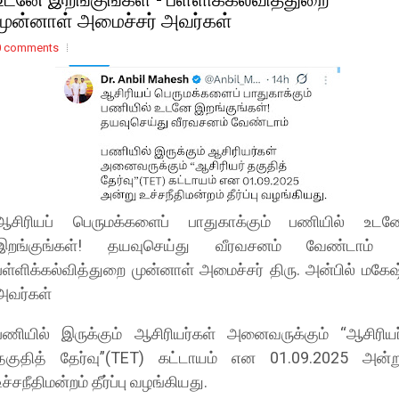
முன்னாள் அமைச்சர் அவர்கள்
0 comments
ஆசிரியப் பெருமக்களைப் பாதுகாக்கும் பணியில் உடன
இறங்குங்கள்! தயவுசெய்து வீரவசனம் வேண்டாம் 
பள்ளிக்கல்வித்துறை முன்னாள் அமைச்சர் திரு. அன்பில் மகேஷ
அவர்கள்
​பணியில் இருக்கும் ஆசிரியர்கள் அனைவருக்கும் “ஆசிரியர
தகுதித் தேர்வு”(TET) கட்டாயம் என 01.09.2025 அன்ற
உச்சநீதிமன்றம் தீர்ப்பு வழங்கியது.