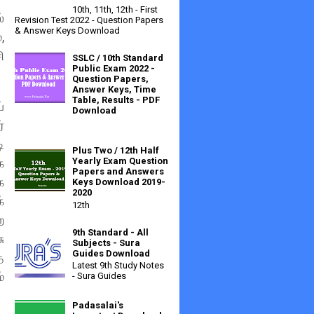
10th, 11th, 12th - First
்
Revision Test 2022 - Question Papers
& Answer Keys Download
,
ி
SSLC / 10th Standard
Public Exam 2022 -
Question Papers,
Answer Keys, Time
Table, Results - PDF
்
Download
்
ி
Plus Two / 12th Half
க
Yearly Exam Question
Papers and Answers
க
Keys Download 2019-
2020
்
12th
ற
9th Standard - All
ு
Subjects - Sura
Guides Download
ை
Latest 9th Study Notes
்
- Sura Guides
Padasalai's