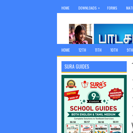
»
HOME
DOWNLOADS
FORMS
MAT
HOME
12TH
11TH
10TH
9TH
SURA GUIDES