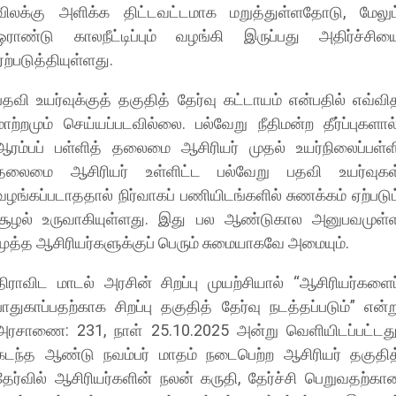
விலக்கு அளிக்க திட்டவட்டமாக மறுத்துள்ளதோடு, மேலும
ஓராண்டு காலநீட்டிப்பும் வழங்கி இருப்பது அதிர்ச்சிய
ஏற்படுத்தியுள்ளது.
​பதவி உயர்வுக்குத் தகுதித் தேர்வு கட்டாயம் என்பதில் எவ்வி
மாற்றமும் செய்யப்படவில்லை. பல்வேறு நீதிமன்ற தீர்ப்புகளால்
ஆரம்பப் பள்ளித் தலைமை ஆசிரியர் முதல் உயர்நிலைப்பள்ள
தலைமை ஆசிரியர் உள்ளிட்ட பல்வேறு பதவி உயர்வுகள
வழங்கப்படாததால் நிர்வாகப் பணியிடங்களில் சுணக்கம் ஏற்படும
சூழல் உருவாகியுள்ளது. இது பல ஆண்டுகால அனுபவமுள்
மூத்த ஆசிரியர்களுக்குப் பெரும் சுமையாகவே அமையும்.
​திராவிட மாடல் அரசின் சிறப்பு முயற்சியால் “ஆசிரியர்களைப
பாதுகாப்பதற்காக சிறப்பு தகுதித் தேர்வு நடத்தப்படும்” என்ற
அரசாணை: 231, நாள் 25.10.2025 அன்று வெளியிடப்பட்டது
கடந்த ஆண்டு நவம்பர் மாதம் நடைபெற்ற ஆசிரியர் தகுதித
தேர்வில் ஆசிரியர்களின் நலன் கருதி, தேர்ச்சி பெறுவதற்கா