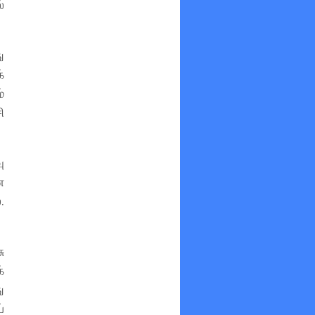
்
ு
்
்
ி
ு
ன
.
ு
்
ு
்