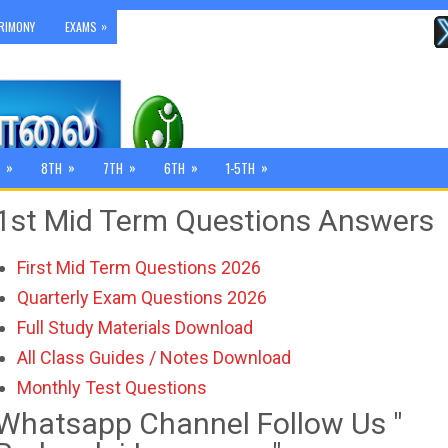
»
RIMONY
EXAMS
»
»
»
»
»
8TH
7TH
6TH
1-5TH
1st Mid Term Questions Answers
First Mid Term Questions 2026
Quarterly Exam Questions 2026
Full Study Materials Download
All Class Guides / Notes Download
Monthly Test Questions
Whatsapp Channel Follow Us "