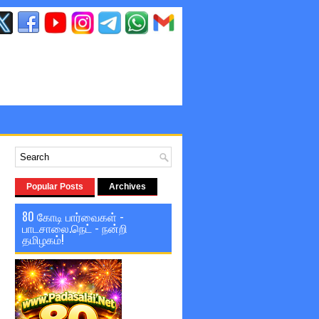
Popular Posts
Archives
80 கோடி பார்வைகள் -
பாடசாலை.நெட் - நன்றி
தமிழகம்!