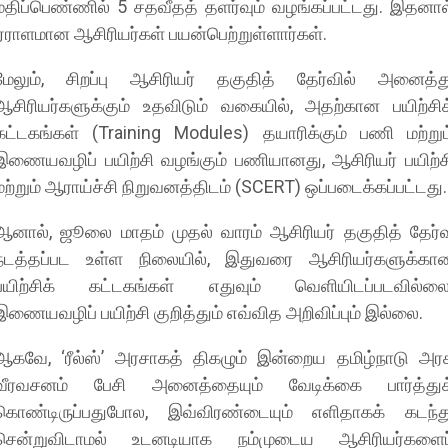
மதிப்பெண்ணில் 5 சதவீதத் தளர்வும் வழங்கப்பட்டது. இதனால
ஏராளமான ஆசிரியர்கள் பயன்பெற்றுள்ளார்கள்.
​மேலும், சிறப்பு ஆசிரியர் தகுதித் தேர்வில் அனைத்த
ஆசிரியர்களுக்கும் உதவிடும் வகையில், அதற்கான பயிற்சிக
கட்டகங்கள் (Training Modules) தயாரிக்கும் பணி மற்றும
இணையவழிப் பயிற்சி வழங்கும் பணியானது, ஆசிரியர் பயிற்ச
மற்றும் ஆராய்ச்சி நிறுவனத்திடம் (SCERT) ஒப்படைக்கப்பட்டது.
​ஆனால், ஜூலை மாதம் முதல் வாரம் ஆசிரியர் தகுதித் தேர்வ
நடத்தப்பட உள்ள நிலையில், இதுவரை ஆசிரியர்களுக்கா
பயிற்சிக் கட்டகங்கள் எதுவும் வெளியிடப்படவில்லை
இணையவழிப் பயிற்சி குறித்தும் எவ்வித அறிவிப்பும் இல்லை.
​ஆகவே, ‘ரீல்ஸ்’ அரசாகத் திகழும் இன்றைய தமிழ்நாடு அரச
வீரவசனம் பேசி அனைத்தையும் வேடிக்கை பார்த்துக
கொண்டிருப்பதுபோல, இவ்விரண்டையும் எளிதாகக் கடந்த
சென்றுவிடாமல் உடனடியாக நம்முடைய ஆசிரியர்களைப