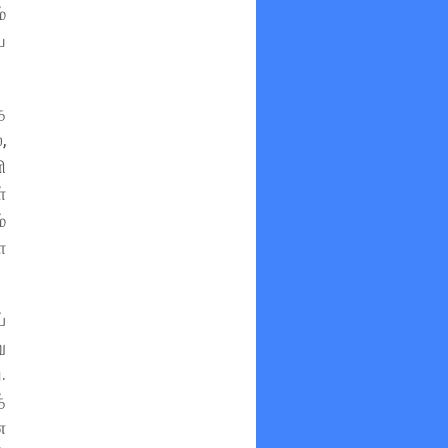
்
ை
த
,
ி
்
்
ள
்
ு
.
்
ன