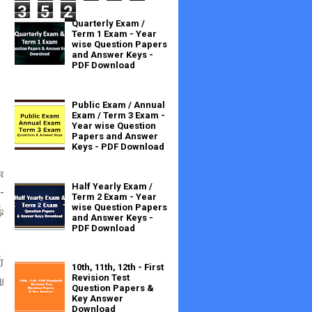
3
5
2
Quarterly Exam /
Term 1 Exam - Year
wise Question Papers
and Answer Keys -
PDF Download
Public Exam / Annual
Exam / Term 3 Exam -
Year wise Question
Papers and Answer
Keys - PDF Download
ே
Half Yearly Exam /
-
Term 2 Exam - Year
wise Question Papers
்
and Answer Keys -
PDF Download
்
10th, 11th, 12th - First
ு
Revision Test
Question Papers &
Key Answer
Download