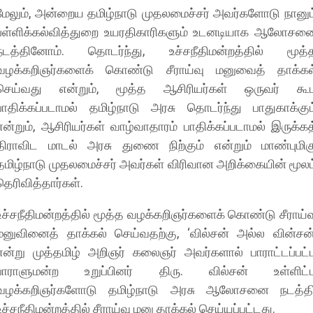
​மேலும், அன்றைய தமிழ்நாடு முதலமைச்சர் அவர்களோடு நானும
பள்ளிக்கல்வித்துறை உயரதிகாரிகளும் உடனடியாக ஆலோசன
நடத்தினோம். தொடர்ந்து, உச்சநீதிமன்றத்தில் மூத்
வழக்கறிஞர்களைக் கொண்டு சீராய்வு மனுவைத் தாக்கல
செய்வது என்றும், மூத்த ஆசிரியர்கள் ஒருவர் கூ
பாதிக்கப்படாமல் தமிழ்நாடு அரசு தொடர்ந்து பாதுகாக்கும
என்றும், ஆசிரியர்கள் வாழ்வாதாரம் பாதிக்கப்படாமல் இருக்கத
திராவிட மாடல் அரசு துணை நிற்கும் என்றும் மாண்புமிக
தமிழ்நாடு முதலமைச்சர் அவர்கள் விரிவான அறிக்கையின் மூலம
தெரிவித்தார்கள்.
​உச்சநீதிமன்றத்தில் மூத்த வழக்கறிஞர்களைக் கொண்டு சீராய்வ
மனுவினைத் தாக்கல் செய்வதற்கு, ‘வில்சன் அல்ல வின்சன்
என்று முத்தமிழ் அறிஞர் கலைஞர் அவர்களால் பாராட்டப்பட்
பாராளுமன்ற உறுப்பினர் திரு. வில்சன் உள்ளிட்
வழக்கறிஞர்களோடு தமிழ்நாடு அரசு ஆலோசனை நடத்தி
உச்சநீதிமன்றத்தில் சீராய்வு மனு தாக்கல் செய்யப்பட்டது.