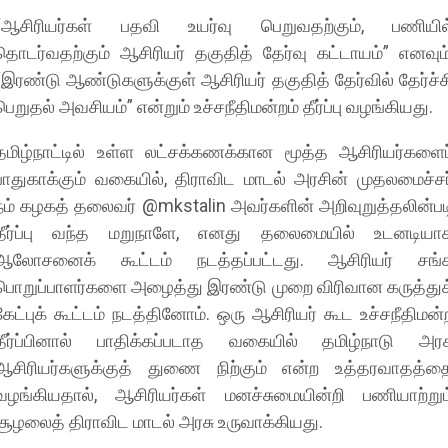
“​ஆசிரியர்கள் பதவி உயர்வு பெறுவதற்கும், பணியில
தொடர்வதற்கும் ஆசிரியர் தகுதித் தேர்வு கட்டாயம்” எனவும்
“இரண்டு ஆண்டுகளுக்குள் ஆசிரியர் தகுதித் தேர்வில் தேர்ச்ச
பெறுதல் அவசியம்” என்றும் உச்சநீதிமன்றம் தீர்ப்பு வழங்கியது.
​தமிழ்நாட்டில் உள்ள லட்சக்கணக்கான மூத்த ஆசிரியர்களைப
பாதுகாக்கும் வகையில், திராவிட மாடல் அரசின் முதலமைச்சர
நம் கழகத் தலைவர் @mkstalin அவர்களின் அறிவுறுத்தலின்பட
தீர்ப்பு வந்த மறுநாளே, எனது தலைமையில் உடனடியா
ஆலோசனைக் கூட்டம் நடத்தப்பட்டது. ஆசிரியர் சங்
பொறுப்பாளர்களை அழைத்து இரண்டு முறை விரிவான கருத்துக
கேட்புக் கூட்டம் நடத்தினோம். ஒரு ஆசிரியர் கூட உச்சநீதிமன்
தீர்ப்பினால் பாதிக்கப்படாத வகையில் தமிழ்நாடு அரச
ஆசிரியர்களுக்குத் துணை நிற்கும் என்ற உத்தரவாதத்த
வழங்கியதால், ஆசிரியர்கள் மனச்சுமையின்றி பணியாற்றும
சூழலைத் திராவிட மாடல் அரசு உருவாக்கியது.