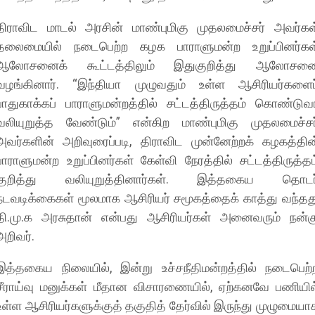
​திராவிட மாடல் அரசின் மாண்புமிகு முதலமைச்சர் அவர்கள
தலைமையில் நடைபெற்ற கழக பாராளுமன்ற உறுப்பினர்கள
ஆலோசனைக் கூட்டத்திலும் இதுகுறித்து ஆலோசன
வழங்கினார். “இந்தியா முழுவதும் உள்ள ஆசிரியர்களைப
பாதுகாக்கப் பாராளுமன்றத்தில் சட்டத்திருத்தம் கொண்டுவ
வலியுறுத்த வேண்டும்” என்கிற மாண்புமிகு முதலமைச்சர
அவர்களின் அறிவுரைப்படி, திராவிட முன்னேற்றக் கழகத்தின
பாராளுமன்ற உறுப்பினர்கள் கேள்வி நேரத்தில் சட்டத்திருத்தம
குறித்து வலியுறுத்தினார்கள். இத்தகைய தொடர
நடவடிக்கைகள் மூலமாக ஆசிரியர் சமூகத்தைக் காத்து வந்தத
தி.மு.க அரசுதான் என்பது ஆசிரியர்கள் அனைவரும் நன்க
அறிவர்.
​இத்தகைய நிலையில், இன்று உச்சநீதிமன்றத்தில் நடைபெற்
சீராய்வு மனுக்கள் மீதான விசாரணையில், ஏற்கனவே பணியில
உள்ள ஆசிரியர்களுக்குத் தகுதித் தேர்வில் இருந்து முழுமையா