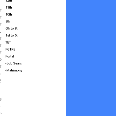
12th
11th
்
10th
்
9th
ை
6th to 8th
்
1st to 5th
ர
TET
்
PGTRB
்
Portal
்
-Job Search
்
-Matrimony
ு
ு
ற
்
க