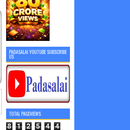
PADASALAI YOUTUBE SUBSCRIBE
US
TOTAL PAGEVIEWS
8
1
2
5
4
4