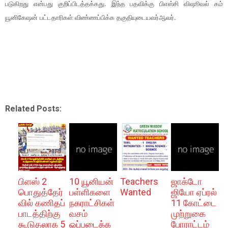
படு​கிறது என்​பது குறிப்​பிடத்​தக்​கது. இந்த பதவிக்கு பிஎஸ்சி விஷூவல் கம்​
யூனிகேஷன்​ பட்​ட​தா​ரி​கள்​ விண்ணப்பிக்​க தகு​தி​யுடையவர்​ ஆவர்​.
Related Posts:
பிளஸ் 2
10 யூனியன்
Teachers
ஜாக்டோ
பொதுத்தேர்
பள்ளிகளை
Wanted
ஜியோ ஏப்ரல்
வில் கணிதப்
நகராட்சிகள்
11 கோட்டை
பாடத்திற்கு
வசம்
முற்றுகை
கூடுதலாக 5
ஒப்படைக்க
போராட்டம்