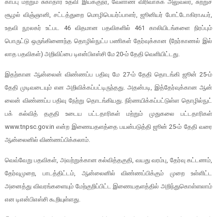
காப்பு மற்​றும் சுகா​தார உதவி இயக்குநர், வேளாண் விரி​வாக்க அலு​வலர், சுற்​றுச்​
சூழல் விஞ்ஞானி, சட்​டத்​துறை மொழிபெயர்ப்​பாளர், ஜூனியர் போட்டோகி​ராஃபர்,
உதவி நூல​கர் உட்பட 46 வித​மான பதவி​களில் 461 காலி​யிடங்​களை நிரப்​பும்
பொருட்டு ஒருங்​கிணைந்த தொழில்​நுட்ப பணி​கள் தேர்​வுக்​கான (நேர்​காணல் இல்​
லாத பதவிகள்) அறி​விப்​பை டிஎன்​பிஎஸ்சி மே 20-ம் தேதி வெளி​யிட்​டது.
இதற்​கான ஆன்​லைன் விண்​ணப்ப பதிவு மே 27-ம் தேதி தொடங்கி ஜூன் 25-ம்
தேதி முடிவடை​யும் என அறிவிக்கப்பட்டிருந்​தது. அதன்​படி, இத்​தேர்​வுக்​கான ஆன்​
லைன் விண்​ணப்ப பதிவு நேற்று தொடங்​கியது. நிர்​ண​யிக்​கப்​பட்​டுள்ள தொழில்​நுட்​
பக் கல்​வித் தகுதி உடைய பட்​ட​தா​ரி​கள் மற்​றும் முதுகலை பட்​ட​தா​ரி​கள்
www.tnpsc.gov.in என்ற இணை​யதளத்தை பயன்​படுத்தி ஜூன் 25-ம் தேதி வரை
ஆன்​லைனில் விண்ணப்பிக்கலாம்.
வெவ்​வேறு பதவி​கள், அவற்​றுக்​கான கல்​வித்​தகு​தி, வயது வரம்​பு, தேர்வு கட்​ட​ணம்,
தேர்​வு​முறை, பாடத்​திட்​டம், ஆன்​லைனில் விண்ணப்​பிக்​கும் முறை உள்​ளிட்ட
அனைத்து விவரங்​களை​யும் மேற்​குறிப்​பிட்ட இணை​யதளத்​தில் அறிந்​து​கொள்​ளலாம்
என டிஎன்பிஎஸ்சி கூறியுள்​ளது.