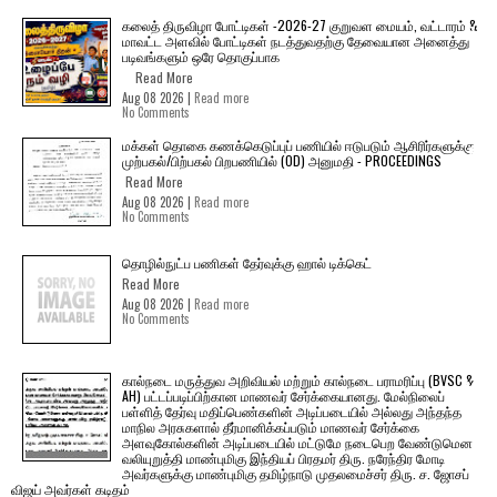
கலைத் திருவிழா போட்டிகள் -2026-27 குறுவள மையம், வட்டாரம் &
மாவட்ட அளவில் போட்டிகள் நடத்துவதற்கு தேவையான அனைத்து
படிவங்களும் ஒரே தொகுப்பாக
Read More
Aug 08 2026 |
Read more
No Comments
மக்கள் தொகை கணக்கெடுப்புப் பணியில் ஈடுபடும் ஆசிரிர்களுக்கு
முற்பகல்/பிற்பகல் பிறபணியில் (OD) அனுமதி - PROCEEDINGS
Read More
Aug 08 2026 |
Read more
No Comments
தொழில்நுட்ப பணிகள் தேர்வுக்கு ஹால் ​டிக்கெட்
Read More
Aug 08 2026 |
Read more
No Comments
கால்நடை மருத்துவ அறிவியல் மற்றும் கால்நடை பராமரிப்பு (BVSC &
AH) பட்டப்படிப்பிற்கான மாணவர் சேர்க்கையானது. மேல்நிலைப்
பள்ளித் தேர்வு மதிப்பெண்களின் அடிப்படையில் அல்லது அந்தந்த
மாநில அரசுகளால் தீர்மானிக்கப்படும் மாணவர் சேர்க்கை
அளவுகோல்களின் அடிப்படையில் மட்டுமே நடைபெற வேண்டுமென
வலியுறுத்தி மாண்புமிகு இந்தியப் பிரதமர் திரு. நரேந்திர மோடி
அவர்களுக்கு மாண்புமிகு தமிழ்நாடு முதலமைச்சர் திரு. ச. ஜோசப்
விஜய் அவர்கள் கடிதம்