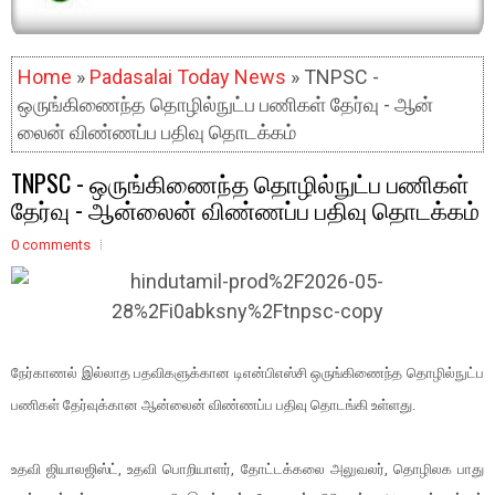
Home
»
Padasalai Today News
» TNPSC -
ஒருங்கிணைந்த தொழில்நுட்ப பணி​கள் தேர்வு - ஆன்​
லைன் விண்ணப்ப பதிவு தொடக்கம்
TNPSC - ஒருங்கிணைந்த தொழில்நுட்ப பணி​கள்
தேர்வு - ஆன்​லைன் விண்ணப்ப பதிவு தொடக்கம்
0 comments
நேர்​காணல் இல்​லாத பதவி​களுக்​கான டிஎன்பிஎஸ்சி ஒருங்​கிணைந்த தொழில்​நுட்ப
பணி​கள் தேர்​வுக்​கான ஆன்​லைன் விண்​ணப்ப பதிவு தொடங்கி உள்​ளது.
உதவி ஜியாலஜிஸ்ட், உதவி பொறி​யாளர், தோட்​டக்​கலை அலுவலர், தொழிலக பாது​