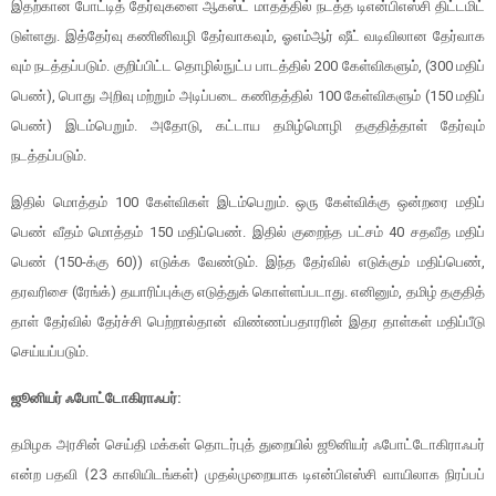
இதற்​கான போட்​டித் தேர்​வு​களை ஆகஸ்ட் மாதத்​தில் நடத்த டிஎன்பிஎஸ்சி திட்​ட​மிட்​
டுள்​ளது. இத்​தேர்வு கணினிவழி தேர்வாகவும், ஓஎம்​ஆர் ஷீட் வடிவி​லான தேர்​வாக​
வும் நடத்தப்படும். குறிப்​பிட்ட தொழில்​நுட்ப பாடத்​தில் 200 கேள்விகளும், (300 மதிப்​
பெண்), பொது அறிவு மற்​றும் அடிப்​படை கணிதத்​தில் 100 கேள்வி​களும் (150 மதிப்​
பெண்) இடம்​பெறும். அதோடு, கட்​டாய தமிழ்​மொழி தகு​தித்​தாள் தேர்​வும்
நடத்தப்படும்.
இதில் மொத்​தம் 100 கேள்வி​கள் இடம்​பெறும். ஒரு கேள்விக்கு ஒன்றரை மதிப்​
பெண் வீதம் மொத்​தம் 150 மதிப்​பெண். இதில் குறைந்​த​ பட்சம் 40 சதவீத மதிப்​
பெண் (150-க்கு 60)) எடுக்க வேண்டும். இந்த தேர்​வில் எடுக்​கும் மதிப்​பெண்,
தரவரிசை (ரேங்க்) தயாரிப்​புக்கு எடுத்​துக் கொள்​ளப்​ப​டாது. எனினும், தமிழ் தகு​தித்​
தாள் தேர்​வில் தேர்ச்சி பெற்​றால்​தான் விண்​ணப்​ப​தா​ரரின் இதர தாள்​கள் மதிப்பீடு
செய்​யப்​படும்.
ஜூனியர் ஃபோட்​டோகி​ராஃபர்:
தமிழக அரசின் செய்தி மக்​கள் தொடர்​புத் துறை​யில் ஜூனியர் ஃபோட்​டோகி​ராஃபர்
என்ற பதவி (23 காலி​யிடங்​கள்) முதல்​முறையாக டிஎன்​பிஎஸ்சி வாயி​லாக நிரப்​பப்​