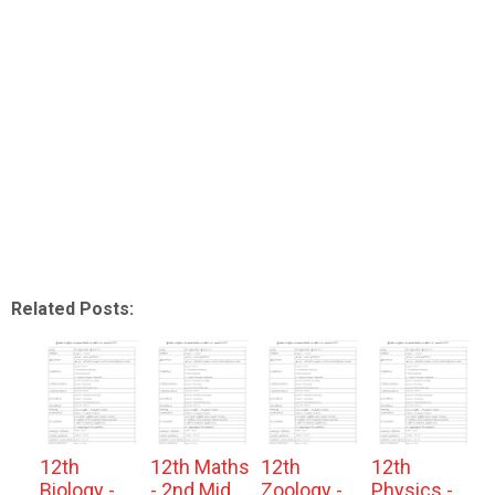
Related Posts:
12th
12th Maths
12th
12th
Biology -
- 2nd Mid
Zoology -
Physics -