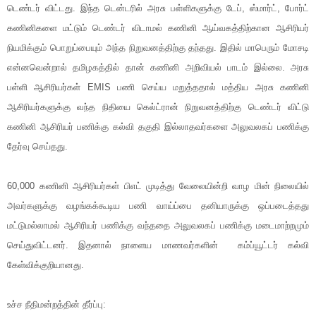
டெண்டர் விட்டது. இந்த டென்டரில் அரசு பள்ளிகளுக்கு டேப், ஸ்மார்ட், போர்ட்
கணினிகளை மட்டும் டெண்டர் விடாமல் கணினி ஆய்வகத்திற்கான ஆசிரியர்
நியமிக்கும் பொறுப்பையும் அந்த நிறுவனத்திற்கு தந்தது. இதில் மாபெரும் மோசடி
என்னவென்றால் தமிழகத்தில் தான் கணினி அறிவியல் பாடம் இல்லை. அரசு
பள்ளி ஆசிரியர்கள் EMIS பணி செய்ய மறுத்ததால் மத்திய அரசு கணினி
ஆசிரியர்களுக்கு வந்த நிதியை கெல்ட்ரான் நிறுவனத்திற்கு டெண்டர் விட்டு
கணினி ஆசிரியர் பணிக்கு கல்வி தகுதி இல்லாதவர்களை அலுவலகப் பணிக்கு
தேர்வு செய்தது.
60,000 கணினி ஆசிரியர்கள் பிஎட் முடித்து வேலையின்றி வாழ மின் நிலையில்
அவர்களுக்கு வழங்கக்கூடிய பணி வாய்ப்பை தனியாருக்கு ஒப்படைத்தது
மட்டுமல்லாமல் ஆசிரியர் பணிக்கு வந்ததை அலுவலகப் பணிக்கு மடைமாற்றமும்
செய்துவிட்டனர். இதனால் நாளைய மாணவர்களின் கம்ப்யூட்டர் கல்வி
கேள்விக்குறியானது.
உச்ச நீதிமன்றத்தின் தீர்ப்பு: