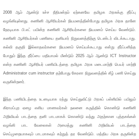
2008 ஆம் ஆண்டு உச்ச நீதிமன்றம் ஏற்கனவே தமிழக அரசுக்கு தீர்ப்பு
வழங்கியுள்ளது. கணினி ஆசிரியர்கள் நியமனத்தின்போது தமிழக அரசு தானே
நேரடியாக பி.எட் பயின்ற கணினி ஆசிரியர்களை நியமனம் செய்ய வேண்டும்.
கணினி ஆசிரியர்கள் பணியை தனியார் நிறுவனத்திற்கு டெண்டர் விடக்கூடாது.
கல்வி தகுதி இல்லாதவர்களை நியமனம் செய்யக்கூடாது என்று தீர்ப்பளித்த
போதும் இந்த தீர்ப்பை மதியாமல் மீண்டும் 2025 ஆம் ஆண்டு ICT Instructor
என்ற கணினி ஆசிரியர் பணியிடத்தை தமிழக அரசு மடைமாற்றி பெயர் மாற்றி
Administrator cum instructor தற்போது கேரளா நிறுவனத்தில் கீழ் பணி செய்து
வருகின்றனர்.
இந்த பணியிடத்தை உடனடியாக ரத்து செய்துவிட்டு அரசுப் பள்ளியில் பயிலும்
கிராமப்புற ஏழை எளிய மாணவர்கள் நலனை கருத்தில் கொண்டு கணினி
அறிவியல் பாடத்தை தனி பாடமாகக் கொண்டு வந்து அதற்கான புத்தகங்கள்
வழங்கி பாட வேலைகள் அமைத்து கணினி அறிவியல் பாடத்தை
செய்முறையாகவும் பாடமாகவும் கற்றுத் தர வேண்டும். மத்திய அரசு தருகின்ற