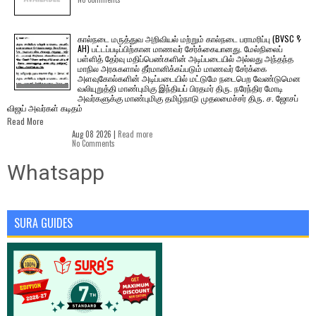
கால்நடை மருத்துவ அறிவியல் மற்றும் கால்நடை பராமரிப்பு (BVSC &
AH) பட்டப்படிப்பிற்கான மாணவர் சேர்க்கையானது. மேல்நிலைப்
பள்ளித் தேர்வு மதிப்பெண்களின் அடிப்படையில் அல்லது அந்தந்த
மாநில அரசுகளால் தீர்மானிக்கப்படும் மாணவர் சேர்க்கை
அளவுகோல்களின் அடிப்படையில் மட்டுமே நடைபெற வேண்டுமென
வலியுறுத்தி மாண்புமிகு இந்தியப் பிரதமர் திரு. நரேந்திர மோடி
அவர்களுக்கு மாண்புமிகு தமிழ்நாடு முதலமைச்சர் திரு. ச. ஜோசப்
விஜய் அவர்கள் கடிதம்
Read More
Aug 08 2026 |
Read more
No Comments
Whatsapp
SURA GUIDES