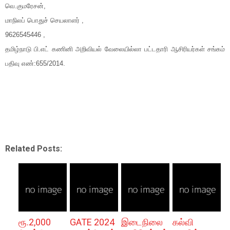
வெ.குமரேசன்,
மாநிலப் பொதுச் செயலாளர் ,
9626545446 ,
தமிழ்நாடு பி.எட் கணினி அறிவியல் வேலையில்லா பட்டதாரி ஆசிரியர்கள் சங்கம்
பதிவு எண்:655/2014.
Related Posts:
ரூ.2,000
GATE 2024
இடைநிலை
கல்வி