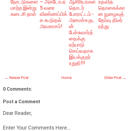
நோட்டுகளை
– அக்டோபர்
ஆசிரியர்கள்
உதவித்
மாற்ற இன்று
5 வரை
தொடர்
தொகைக்கா
கடைசி நாள்
விண்ணப்பிக்
போராட்டம் -
ன நுழைவுத்
க கூடுதல்
அமைச்சருட
தேர்வு திடீர்
அவகாசம்!
ன்
ரத்து
பேச்சுவார்த்
தைக்கு
ஏற்பாடு
செய்வதாக
இயக்குநர்
உறுதி!!!
← Newer Post
Home
Older Post →
0 Comments:
Post a Comment
Dear Reader,
Enter Your Comments Here...