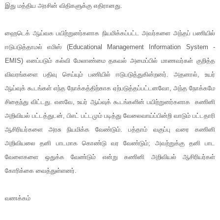
இது மத்திய அரசின் விதிகளுக்கு எதிரானது.
ஹைடெக் ஆய்வக பயிற்றுனர்களாக நியமிக்கப்பட்ட அவர்களை அந்தப் பணியில்
ஈடுபடுத்தாமல் எமிஸ் (Educational Management Information System -
EMIS) எனப்படும் கல்வி மேலாண்மை தகவல் அமைப்பில் மாணவர்கள் குறித்த
விவரங்களை பதிவு செய்யும் பணியில் ஈடுபடுத்துகின்றனர். அதனால், உயர்
ஆய்வுக் கூடங்கள் எந்த நோக்கத்திற்காக ஏற்படுத்தப்பட்டனவோ, அந்த நோக்கமே
சிதைந்து விட்டது. எனவே, உயர் ஆய்வுக் கூடங்களின் பயிற்றுனர்களாக கணினி
அறிவியல் பட்டத்துடன், பிஎட் பட்டமும் படித்து வேலைவாய்ப்பின்றி வாடும் பட்டதாரி
ஆசிரியர்களை அரசு நியமிக்க வேண்டும். பத்தாம் வகுப்பு வரை கணினி
அறிவியலை தனி பாடமாக கொண்டு வர வேண்டும்; அவற்றுக்கு தனி பாட
வேளைகளை ஒதுக்க வேண்டும் என்று கணினி அறிவியல் ஆசிரியர்கள்
கோரிக்கை வைத்துள்ளனர்.
வணக்கம்