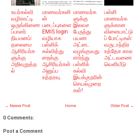
உயர்கல்வி
மாணவர்களி
மாணவர்க
பள்ளி
வழிகாட்டி
ன்
ளுக்கு
மாணவர்க
ஒருங்கிணை
படைப்புகளை
இலவச
ளுக்கான
ப்பாளர்
EMIS login
பேருந்து
விளையாட்டு
நியமனம்:
வழியாக
பயண
ப் போட்டிகள்:
தலைமை
பள்ளிக்
அட்டை
வருடாந்திர
ஆசிரியர்க
கல்வித்து
வழங்குவது
உத்தேச கால
ளுக்கு
றைக்கு
சார்ந்து
அட்டவணை
அறிவுறுத்த
ஆசிரியர்கள்
பள்ளிக்
வெளியீடு
ல்
அனுப்ப
கல்வி
உத்தரவு.
இயக்குநரின்
செயல்முறை
கள்!
← Newer Post
Home
Older Post →
0 Comments:
Post a Comment