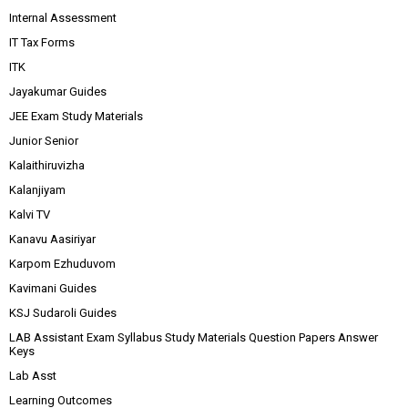
Internal Assessment
IT Tax Forms
ITK
Jayakumar Guides
JEE Exam Study Materials
Junior Senior
Kalaithiruvizha
Kalanjiyam
Kalvi TV
Kanavu Aasiriyar
Karpom Ezhuduvom
Kavimani Guides
KSJ Sudaroli Guides
LAB Assistant Exam Syllabus Study Materials Question Papers Answer
Keys
Lab Asst
Learning Outcomes