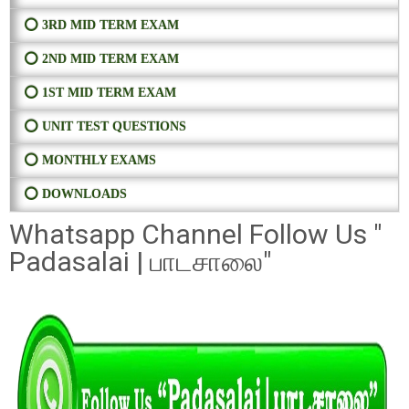
⭕ 3RD MID TERM EXAM
⭕ 2ND MID TERM EXAM
⭕ 1ST MID TERM EXAM
⭕ UNIT TEST QUESTIONS
⭕ MONTHLY EXAMS
⭕ DOWNLOADS
Whatsapp Channel Follow Us "
Padasalai | பாடசாலை"