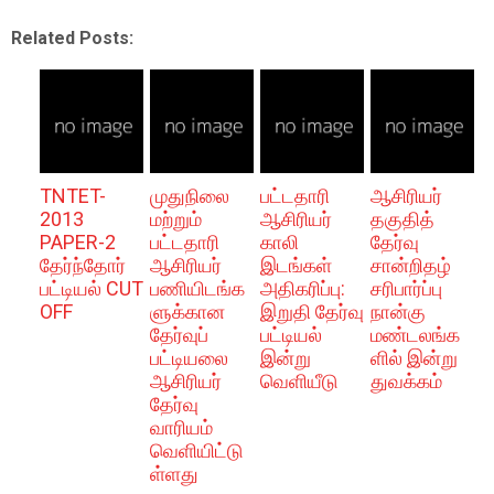
Related Posts:
TNTET-
முதுநிலை
பட்டதாரி
ஆசிரியர்
2013
மற்றும்
ஆசிரியர்
தகுதித்
PAPER-2
பட்டதாரி
காலி
தேர்வு
தேர்ந்தோர்
ஆசிரியர்
இடங்கள்
சான்றிதழ்
பட்டியல் CUT
பணியிடங்க
அதிகரிப்பு:
சரிபார்ப்பு
OFF
ளுக்கான
இறுதி தேர்வு
நான்கு
தேர்வுப்
பட்டியல்
மண்டலங்க
பட்டியலை
இன்று
ளில் இன்று
ஆசிரியர்
வெளியீடு
துவக்கம்
தேர்வு
வாரியம்
வெளியிட்டு
ள்ளது