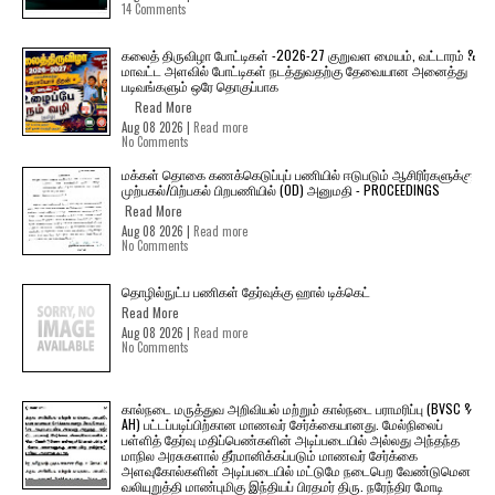
14 Comments
கலைத் திருவிழா போட்டிகள் -2026-27 குறுவள மையம், வட்டாரம் &
மாவட்ட அளவில் போட்டிகள் நடத்துவதற்கு தேவையான அனைத்து
படிவங்களும் ஒரே தொகுப்பாக
Read More
Aug 08 2026 |
Read more
No Comments
மக்கள் தொகை கணக்கெடுப்புப் பணியில் ஈடுபடும் ஆசிரிர்களுக்கு
முற்பகல்/பிற்பகல் பிறபணியில் (OD) அனுமதி - PROCEEDINGS
Read More
Aug 08 2026 |
Read more
No Comments
தொழில்நுட்ப பணிகள் தேர்வுக்கு ஹால் ​டிக்கெட்
Read More
Aug 08 2026 |
Read more
No Comments
கால்நடை மருத்துவ அறிவியல் மற்றும் கால்நடை பராமரிப்பு (BVSC &
AH) பட்டப்படிப்பிற்கான மாணவர் சேர்க்கையானது. மேல்நிலைப்
பள்ளித் தேர்வு மதிப்பெண்களின் அடிப்படையில் அல்லது அந்தந்த
மாநில அரசுகளால் தீர்மானிக்கப்படும் மாணவர் சேர்க்கை
அளவுகோல்களின் அடிப்படையில் மட்டுமே நடைபெற வேண்டுமென
வலியுறுத்தி மாண்புமிகு இந்தியப் பிரதமர் திரு. நரேந்திர மோடி