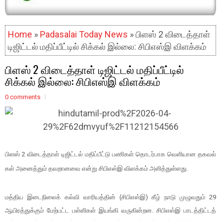
Home
»
Padasalai Today News
» பிளஸ் 2 விடைத்தாள்
டிஜிட்டல் மதிப்பீட்டில் சிக்கல் இல்லை: சிபிஎஸ்இ விளக்கம்
பிளஸ் 2 விடைத்தாள் டிஜிட்டல் மதிப்பீட்டில்
சிக்கல் இல்லை: சிபிஎஸ்இ விளக்கம்
0 comments
பிளஸ் 2 விடைத்​தாள் டிஜிட்​டல் மதிப்​பீட்டு பணி​கள் தொடர்​பாக வெளி​யான தகவல்​
கள் அனைத்​தும் தவறானவை என்று சிபிஎஸ்இ விளக்​கம் அளித்​துள்​ளது.
மத்​திய இடைநிலைக் கல்வி வாரி​யத்​தின் (சிபிஎஸ்இ) கீழ் நாடு முழு​வதும் 29
ஆயிரத்​துக்​கும் மேற்​பட்ட பள்​ளி​கள் இயங்கி வரு​கின்​றன. சிபிஎஸ்இ பாடத்​திட்​டத்​