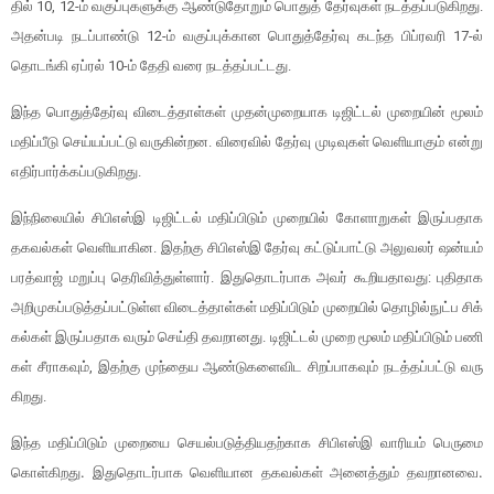
தில் 10, 12-ம் வகுப்​பு​களுக்கு ஆண்​டு​தோறும் பொதுத் தேர்​வு​கள் நடத்​தப்​படு​கிறது.
அதன்​படி நடப்​பாண்டு 12-ம் வகுப்​புக்​கான பொதுத்​தேர்வு கடந்த பிப்​ர​வரி 17-ல்
தொடங்கி ஏப்​ரல் 10-ம் தேதி வரை நடத்​தப்​பட்​டது.
இந்த பொதுத்​தேர்வு விடைத்​தாள்​கள் முதன்​முறை​யாக டிஜிட்​டல் முறை​யின் மூலம்
மதிப்​பீடு செய்​யப்​பட்டு வரு​கின்​றன. விரை​வில் தேர்வு முடிவு​கள் வெளி​யாகும் என்று
எதிர்​பார்க்​கப்​படு​கிறது.
இந்​நிலை​யில் சிபிஎஸ்இ டிஜிட்​டல் மதிப்​பிடும் முறை​யில் கோளாறுகள் இருப்​ப​தாக
தகவல்​கள் வெளி​யாகின. இதற்கு சிபிஎஸ்இ தேர்வு கட்​டுப்​பாட்டு அலு​வலர் ஷன்​யம்
பரத்​வாஜ் மறுப்பு தெரி​வித்​துள்​ளார். இதுதொடர்​பாக அவர் கூறிய​தாவது: புதி​தாக
அறி​முகப்​படுத்​தப்​பட்​டுள்ள விடைத்​தாள்​கள் மதிப்​பிடும் முறை​யில் தொழில்​நுட்ப சிக்​
கல்​கள் இருப்​ப​தாக வரும் செய்தி தவறானது. டிஜிட்​டல் முறை மூலம் மதிப்​பிடும் பணி​
கள் சீராக​வும், இதற்கு முந்​தைய ஆண்​டு​களை​விட சிறப்​பாக​வும் நடத்​தப்​பட்டு வரு​
கிறது.
இந்த மதிப்​பிடும் முறையை செயல்​படுத்​தி​யதற்​காக சிபிஎஸ்இ வாரி​யம் பெருமை
கொள்​கிறது. இதுதொடர்​பாக வெளி​யான தகவல்​கள் அனைத்​தும் தவறானவை.