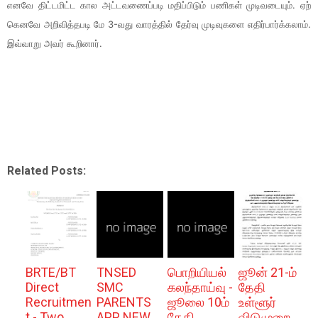
எனவே திட்​ட​மிட்ட கால அட்​ட​வணைப்​படி மதிப்​பிடும் பணி​கள் முடிவடை​யும். ஏற்​
கெனவே அறி​வித்​த​படி மே 3-வது வாரத்​தில் தேர்வு முடிவு​களை எதிர்​பார்க்​கலாம்.
இவ்​வாறு அவர் கூறி​னார்.
Related Posts:
BRTE/BT
TNSED
பொறியியல்
ஜூன் 21-ம்
Direct
SMC
கலந்தாய்வு -
தேதி
Recruitmen
PARENTS
ஜூலை 10ம்
உள்ளூர்
t - Two
APP NEW
தேதி
விடுமுறை