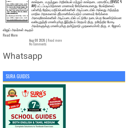
கால்நடை மருத்துவ அறிவியல் மற்றும் கால்நடை பராமரிப்பு (BVSC &
AH) பட்டப்படிப்பிற்கான மாணவர் சேர்க்கையானது. மேல்நிலைப்
பள்ளித் தேர்வு மதிப்பெண்களின் அடிப்படையில் அல்லது அந்தந்த
மாநில அரசுகளால் தீர்மானிக்கப்படும் மாணவர் சேர்க்கை
அளவுகோல்களின் அடிப்படையில் மட்டுமே நடைபெற வேண்டுமென
வலியுறுத்தி மாண்புமிகு இந்தியப் பிரதமர் திரு. நரேந்திர மோடி
அவர்களுக்கு மாண்புமிகு தமிழ்நாடு முதலமைச்சர் திரு. ச. ஜோசப்
விஜய் அவர்கள் கடிதம்
Read More
Aug 08 2026 |
Read more
No Comments
Whatsapp
SURA GUIDES