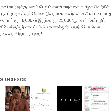
பதவி உயர்வுக்கு பணம் பெறும் கலாச்சாரத்தை தமிழக வெற்றிக்
கழகம் முடிவுக்குக் கொண்டுவரும் காவலர்களின் அடிப்படை மா
ஊதியம் ரூ.18,000-ல் இருந்து ரூ. 25,000ஆக உயர்த்தப்படும்
202 - திருப்பூர் மாவட்டம் பெருமாநல்லூர் பகுதியில் தவெக
தலைவர் விஜய் பரப்புரை!
Related Posts: