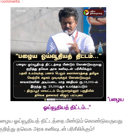
0 comments
"பழைய
ஓய்வூதியத் திட்டம்..."
பழைய ஓய்வூதியத் திட்டத்தை மீண்டும் கொண்டுவருவது
குறித்து தவெக அரசு கனிவுடன் பரிசீலிக்கும்!