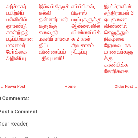
அர்ச்சகர்
இல்லம் தேடிக்
எம்பிபிஎஸ்,
இஸ்ரோவின்
பயிற்சிப்
கல்வி
பிடிஎஸ்
சந்திராயன் 3
பள்ளியில்
தன்னார்வலர்
படிப்புகளுக்கு
ஏவுகணை
ஓராண்டு
களுக்கு
ஆன்லைனில்
விண்ணில்
சான்றிதழ்
கலைஞர்
விண்ணப்பிக்
செலுத்தும்
படிப்பிற்கான
மகளிர் உரிமை
க 2 நாள்
நிகழ்வை
மாணவர்
திட்ட
அவகாசம்
நேரலையாக
சேர்க்கை
விண்ணப்பப்
நீட்டிப்பு
மாணவர்களு
அறிவிப்பு
பதிவு பணி!
க்கு
காண்பிக்க
கோரிக்கை
← Newer Post
Home
Older Post →
0 Comments:
Post a Comment
Dear Reader,