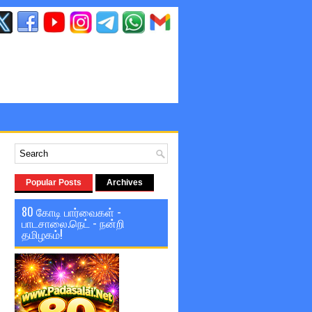
Popular Posts
Archives
80 கோடி பார்வைகள் -
பாடசாலை.நெட் - நன்றி
தமிழகம்!