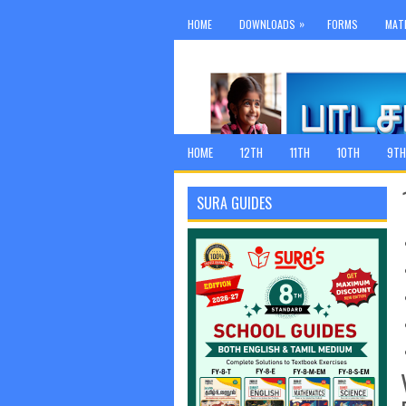
»
HOME
DOWNLOADS
FORMS
MAT
HOME
12TH
11TH
10TH
9TH
SURA GUIDES