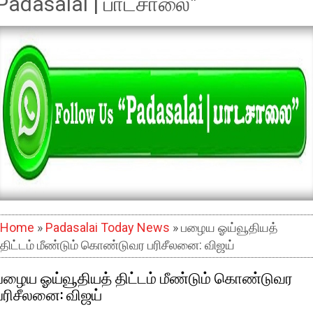
Padasalai | பாடசாலை"
Home
»
Padasalai Today News
» பழைய ஓய்வூதியத்
திட்டம் மீண்டும் கொண்டுவர பரிசீலனை: விஜய்
பழைய ஓய்வூதியத் திட்டம் மீண்டும் கொண்டுவர
பரிசீலனை: விஜய்