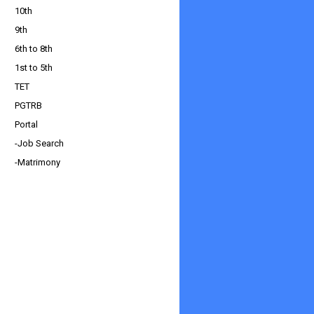
10th
9th
6th to 8th
1st to 5th
TET
PGTRB
Portal
-Job Search
-Matrimony