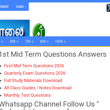
»
RIMONY
EXAMS
»
»
»
»
»
8TH
7TH
6TH
1-5TH
1st Mid Term Questions Answers
First Mid Term Questions 2026
Quarterly Exam Questions 2026
Full Study Materials Download
All Class Guides / Notes Download
Monthly Test Questions
Whatsapp Channel Follow Us "