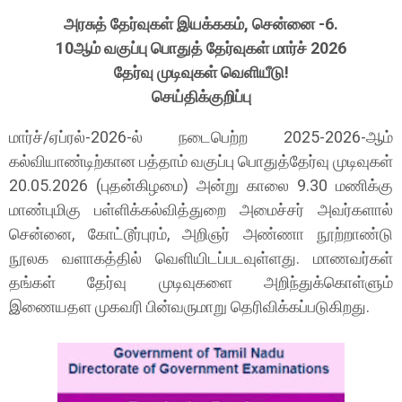
அரசுத் தேர்வுகள் இயக்ககம், சென்னை -6.
10ஆம் வகுப்பு பொதுத் தேர்வுகள் மார்ச் 2026
தேர்வு முடிவுகள் வெளியீடு!
செய்திக்குறிப்பு
மார்ச்/ஏப்ரல்-2026-ல் நடைபெற்ற 2025-2026-ஆம்
கல்வியாண்டிற்கான பத்தாம் வகுப்பு பொதுத்தேர்வு முடிவுகள்
20.05.2026 (புதன்கிழமை) அன்று காலை 9.30 மணிக்கு
மாண்புமிகு பள்ளிக்கல்வித்துறை அமைச்சர் அவர்களால்
சென்னை, கோட்டூர்புரம், அறிஞர் அண்ணா நூற்றாண்டு
நூலக வளாகத்தில் வெளியிடப்படவுள்ளது. மாணவர்கள்
தங்கள் தேர்வு முடிவுகளை அறிந்துக்கொள்ளும்
இணையதள முகவரி பின்வருமாறு தெரிவிக்கப்படுகிறது.