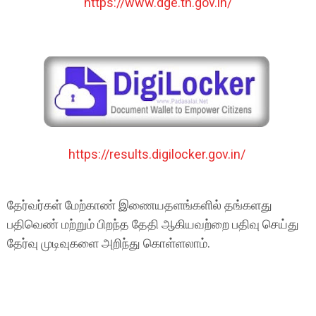
https://www.dge.tn.gov.in/
https://results.digilocker.gov.in/
தேர்வர்கள் மேற்காண் இணையதளங்களில் தங்களது
பதிவெண் மற்றும் பிறந்த தேதி ஆகியவற்றை பதிவு செய்து
தேர்வு முடிவுகளை அறிந்து கொள்ளலாம்.