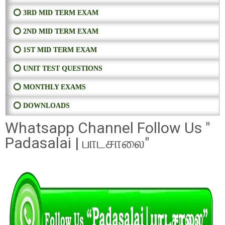
⭕ 3RD MID TERM EXAM
⭕ 2ND MID TERM EXAM
⭕ 1ST MID TERM EXAM
⭕ UNIT TEST QUESTIONS
⭕ MONTHLY EXAMS
⭕ DOWNLOADS
Whatsapp Channel Follow Us "
Padasalai | பாடசாலை"