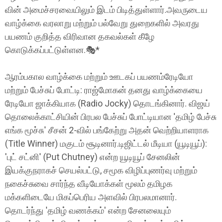
வின் அமைச்சரவையிலும் இடம் பிடித்துள்ளார்.அவருடைய
வாழ்க்கை வரலாறு மற்றும் பல்வேறு துறைகளில் அவரது
பயணம் குறித்த விரிவான தகவல்கள் கீழே
கொடுக்கப்பட்டுள்ளன.🎭*
ஆரம்பகால வாழ்க்கை மற்றும் ஊடகப் பயணம்ரேடியோ
மற்றும் பேச்சுப் போட்டி: ராஜ்மோகன் தனது வாழ்க்கையை
ரேடியோ ஜாக்கியாக (Radio Jocky) தொடங்கினார். விஜய்
தொலைக்காட்சியின் பிரபல பேச்சுப் போட்டியான 'தமிழ் பேச்சு
எங்க மூச்சு' சீசன் 2-வில் பங்கேற்று அதன் வெற்றியாளராக
(Title Winner) மகுடம் சூடினார்.டிஜிட்டல் மீடியா (யூடியூப்):
'புட் சட்னி' (Put Chutney) என்ற யூடியூப் சேனலின்
இயக்குநராகச் செயல்பட்டு, சமூக விழிப்புணர்வு மற்றும்
நகைச்சுவை சார்ந்த வீடியோக்கள் மூலம் தமிழக
மக்களிடையே மிகப்பெரிய அளவில் பிரபலமானார்.
தொடர்ந்து 'தமிழ் வணக்கம்' என்ற சேனலையும்