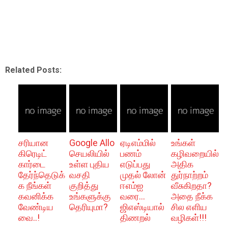
Related Posts:
சரியான
Google Allo
ஏடிஎம்மில்
உங்கள்
கிரெடிட்
செயலியில்
பணம்
கழிவறையில்
கார்டை
உள்ள புதிய
எடுப்பது
அதிக
தேர்ந்தெடுக்
வசதி
முதல் லோன்
துர்நாற்றம்
க நீங்கள்
குறித்து
ஈஎம்ஐ
வீசுகிறதா?
கவனிக்க
உங்களுக்கு
வரை...
அதை நீக்க
வேண்டிய
தெரியுமா?
ஜிஎஸ்டியால்
சில எளிய
வை..!
திணறல்
வழிகள்!!!