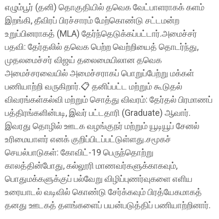
எழும்பூர் (தனி) தொகுதியில் தவெக வேட்பாளராகக் களம்
இறங்கி, தீவிரப் பிரச்சாரம் மேற்கொண்டு சட்டமன்ற
உறுப்பினராகத் (MLA) தேர்ந்தெடுக்கப்பட்டார்.அமைச்சர்
பதவி: தேர்தலில் தவெக பெற்ற வெற்றியைத் தொடர்ந்து,
முதலமைச்சர் விஜய் தலைமையிலான தவெக
அமைச்சரவையில் அமைச்சராகப் பொறுப்பேற்று மக்கள்
பணியாற்றி வருகிறார்.📋 தனிப்பட்ட மற்றும் கூடுதல்
விவரங்கள்கல்வி மற்றும் சொத்து விவரம்: தேர்தல் பிரமாணப்
பத்திரங்களின்படி, இவர் பட்டதாரி (Graduate) ஆவார்.
இவரது தொழில் ஊடக வழங்குநர் மற்றும் யூடியூப் சேனல்
உரிமையாளர் எனக் குறிப்பிடப்பட்டுள்ளது.சமூகச்
செயல்பாடுகள்: கோவிட்-19 பெருந்தொற்று
காலத்தின்போது, கல்லூரி மாணவர்களுக்காகவும்,
பொதுமக்களுக்குப் பல்வேறு விழிப்புணர்வுகளை எளிய
உரையாடல் வடிவில் கொண்டு சேர்க்கவும் பிரத்யேகமாகத்
தனது ஊடகத் தளங்களைப் பயன்படுத்திப் பணியாற்றினார்.