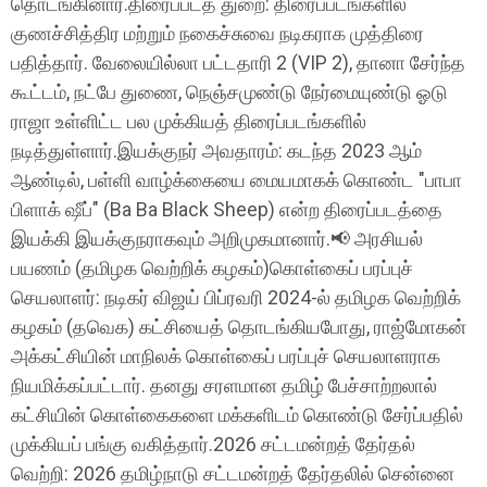
தொடங்கினார்.திரைப்படத் துறை: திரைப்படங்களில்
குணச்சித்திர மற்றும் நகைச்சுவை நடிகராக முத்திரை
பதித்தார். வேலையில்லா பட்டதாரி 2 (VIP 2), தானா சேர்ந்த
கூட்டம், நட்பே துணை, நெஞ்சமுண்டு நேர்மையுண்டு ஓடு
ராஜா உள்ளிட்ட பல முக்கியத் திரைப்படங்களில்
நடித்துள்ளார்.இயக்குநர் அவதாரம்: கடந்த 2023 ஆம்
ஆண்டில், பள்ளி வாழ்க்கையை மையமாகக் கொண்ட "பாபா
பிளாக் ஷீப்" (Ba Ba Black Sheep) என்ற திரைப்படத்தை
இயக்கி இயக்குநராகவும் அறிமுகமானார்.📢 அரசியல்
பயணம் (தமிழக வெற்றிக் கழகம்)கொள்கைப் பரப்புச்
செயலாளர்: நடிகர் விஜய் பிப்ரவரி 2024-ல் தமிழக வெற்றிக்
கழகம் (தவெக) கட்சியைத் தொடங்கியபோது, ராஜ்மோகன்
அக்கட்சியின் மாநிலக் கொள்கைப் பரப்புச் செயலாளராக
நியமிக்கப்பட்டார். தனது சரளமான தமிழ் பேச்சாற்றலால்
கட்சியின் கொள்கைகளை மக்களிடம் கொண்டு சேர்ப்பதில்
முக்கியப் பங்கு வகித்தார்.2026 சட்டமன்றத் தேர்தல்
வெற்றி: 2026 தமிழ்நாடு சட்டமன்றத் தேர்தலில் சென்னை