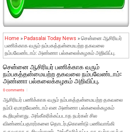
Home
»
Padasalai Today News
» சென்னை ஆசிரியர்
பணிக்காக வரும் நம்பகத்தன்மையற்ற தகவலை
நம்பவேண்டாம்: அண்ணா பல்கலைக்கழகம் அறிவிப்பு.
சென்னை ஆசிரியர் பணிக்காக வரும்
நம்பகத்தன்மையற்ற தகவலை நம்பவேண்டாம்:
அண்ணா பல்கலைக்கழகம் அறிவிப்பு.
0 comments
ஆசிரியர் பணிக்காக வரும் நம்பகத்தன்மையற்ற தகவலை
நம்பி ஏமாறவேண்டாம் என அண்ணா பல்கலைக்கழகம்
கூறியுள்ளது. அங்கீகரிக்கப்படாத நபர்கள் சில
விண்ணப்பதாரர்களை தொடர்புகொண்டு பணிவாங்கி
தருவதாக கூறியுள்ளனர். அங்கீகரிக்கப்படாத நபர்களுக்கு