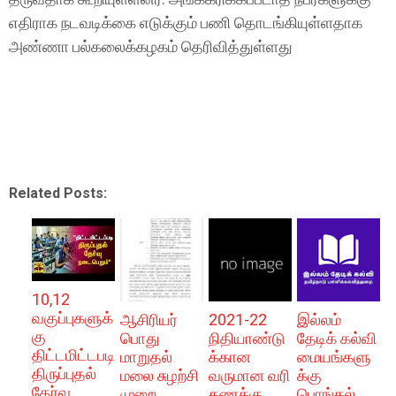
எதிராக நடவடிக்கை எடுக்கும் பணி தொடங்கியுள்ளதாக
அண்ணா பல்கலைக்கழகம் தெரிவித்துள்ளது
Related Posts:
10,12
வகுப்புகளுக்
ஆசிரியர்
2021-22
இல்லம்
கு
பொது
நிதியாண்டு
தேடிக் கல்வி
திட்டமிட்டபடி
மாறுதல்
க்கான
மையங்களு
திருப்புதல்
மலை சுழற்சி
வருமான வரி
க்கு
தேர்வு
முறை
கணக்கு
பொங்கல்