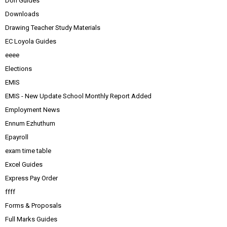
Don Guides
Downloads
Drawing Teacher Study Materials
EC Loyola Guides
eeee
Elections
EMIS
EMIS - New Update School Monthly Report Added
Employment News
Ennum Ezhuthum
Epayroll
exam time table
Excel Guides
Express Pay Order
ffff
Forms & Proposals
Full Marks Guides