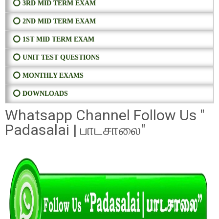
⭕ 3RD MID TERM EXAM
⭕ 2ND MID TERM EXAM
⭕ 1ST MID TERM EXAM
⭕ UNIT TEST QUESTIONS
⭕ MONTHLY EXAMS
⭕ DOWNLOADS
Whatsapp Channel Follow Us "
Padasalai | பாடசாலை"