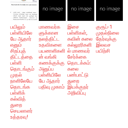
பயிலும்
மாணவர்க
இசை
குரூப்-1
பள்ளியிலே
ளுக்கான
பள்ளிகள்,
முதல்நிலை
யே ஆதார்
நலத்திட்ட
கவின் கலை
தேர்வுக்கு
எனும்
உதவிகளை
கல்லூரிகளி
இலவச
சிறப்புத்
பயனாளிகளி
ல் மாணவர்
பயிற்சி
திட்டத்தை
ன் வங்கி
சேர்க்கை
பள்ளி
கணக்குக்கு
தொடக்கம்:
தொடங்கும்
அனுப்ப
கலை
முதல்
பள்ளியிலே
பண்பாட்டு
நாளிலேயே
யே ஆதார்
துறை
தொடங்க
பதிவு முகாம்
இயக்குநர்
பள்ளிக்
அறிவிப்பு
கல்வித்
துறை
செயலாளர்
உத்தரவு!