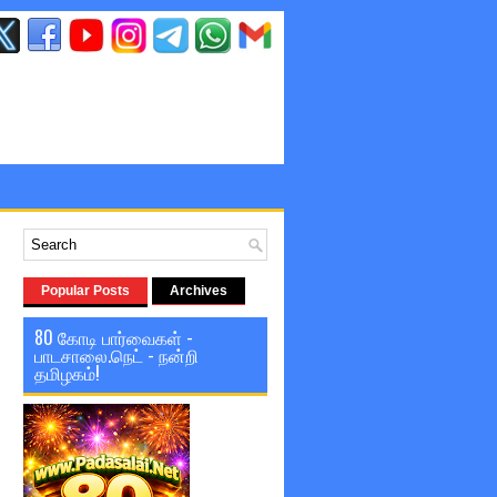
Popular Posts
Archives
80 கோடி பார்வைகள் -
பாடசாலை.நெட் - நன்றி
தமிழகம்!