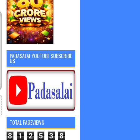
PADASALAI YOUTUBE SUBSCRIBE
US
TOTAL PAGEVIEWS
8
1
2
5
3
8