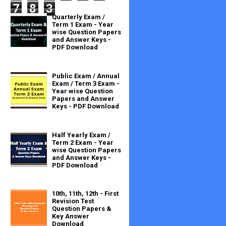
7
8
3
Quarterly Exam /
Term 1 Exam - Year
wise Question Papers
and Answer Keys -
PDF Download
Public Exam / Annual
Exam / Term 3 Exam -
Year wise Question
Papers and Answer
Keys - PDF Download
Half Yearly Exam /
Term 2 Exam - Year
wise Question Papers
and Answer Keys -
PDF Download
10th, 11th, 12th - First
Revision Test
Question Papers &
Key Answer
Download