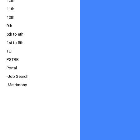
12th
11th
10th
9th
6th to 8th
1st to 5th
TET
PGTRB
Portal
-Job Search
-Matrimony