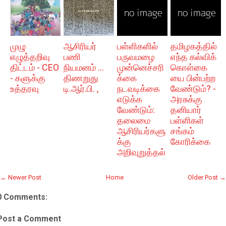
முழு
ஆசிரியர்
பள்ளிகளில்
தமிழகத்தில்
எழுத்தறிவு
பணி
பருவமழை
எந்த கல்விக்
திட்டம் - CEO
நியமனம் ...
முன்னெச்சரி
கொள்கை
- களுக்கு
திணறுது
க்கை
யை பின்பற்ற
உத்தரவு
டி.ஆர்.பி. ,
நடவடிக்கை
வேண்டும்? -
எடுக்க
அரசுக்கு
வேண்டும்:
தனியார்
தலைமை
பள்ளிகள்
ஆசிரியர்களு
சங்கம்
க்கு
கோரிக்கை
அறிவுறுத்தல்
← Newer Post
Home
Older Post →
0 Comments:
Post a Comment