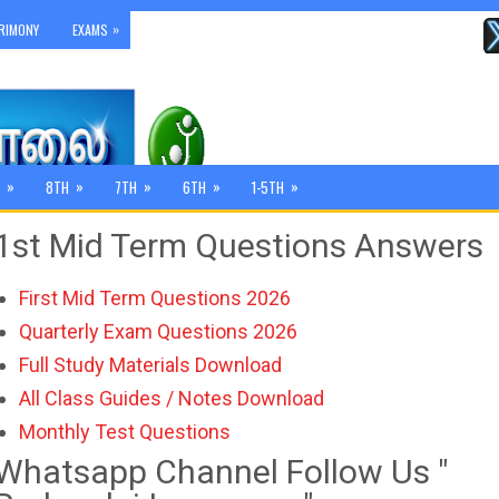
»
RIMONY
EXAMS
»
»
»
»
»
8TH
7TH
6TH
1-5TH
1st Mid Term Questions Answers
First Mid Term Questions 2026
Quarterly Exam Questions 2026
Full Study Materials Download
All Class Guides / Notes Download
Monthly Test Questions
Whatsapp Channel Follow Us "