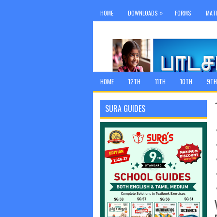
»
HOME
DOWNLOADS
FORMS
MAT
HOME
12TH
11TH
10TH
9TH
SURA GUIDES