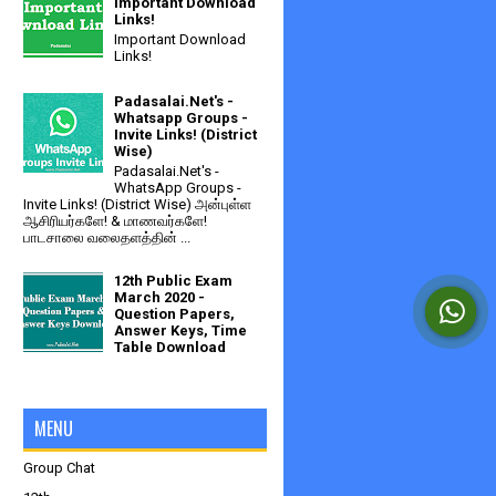
Important Download
Links!
Important Download
Links!
Padasalai.Net's -
Whatsapp Groups -
Invite Links! (District
Wise)
Padasalai.Net's -
WhatsApp Groups -
Invite Links! (District Wise) அன்புள்ள
ஆசிரியர்களே! & மாணவர்களே!
பாடசாலை வலைதளத்தின் ...
12th Public Exam
March 2020 -
Question Papers,
Answer Keys, Time
Table Download
MENU
Group Chat