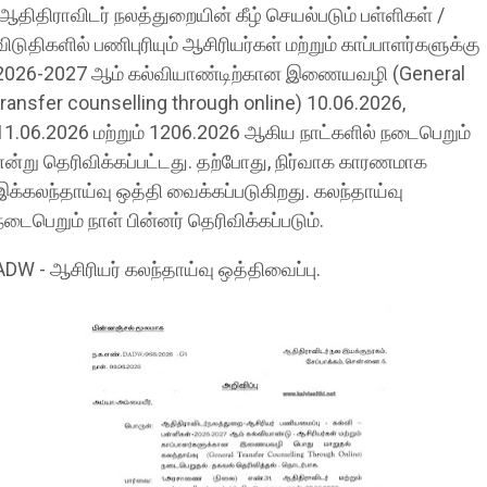
ஆதிதிராவிடர் நலத்துறையின் கீழ் செயல்படும் பள்ளிகள் /
விடுதிகளில் பணிபுரியும் ஆசிரியர்கள் மற்றும் காப்பாளர்களுக்கு
2026-2027 ஆம் கல்வியாண்டிற்கான இணையவழி (General
transfer counselling through online) 10.06.2026,
11.06.2026 மற்றும் 1206.2026 ஆகிய நாட்களில் நடைபெறும்
என்று தெரிவிக்கப்பட்டது. தற்போது, நிர்வாக காரணமாக
இக்கலந்தாய்வு ஒத்தி வைக்கப்படுகிறது. கலந்தாய்வு
நடைபெறும் நாள் பின்னர் தெரிவிக்கப்படும்.
ADW - ஆசிரியர் கலந்தாய்வு ஒத்திவைப்பு.