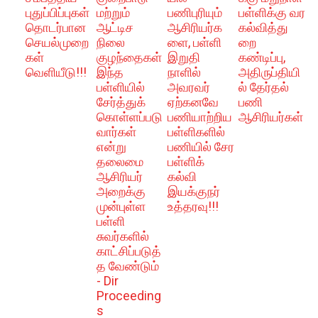
புதுப்பிப்புகள்
மற்றும்
பணிபுரியும்
பள்ளிக்கு வர
தொடர்பான
ஆட்டிச
ஆசிரியர்க
கல்வித்து
செயல்முறை
நிலை
ளை, பள்ளி
றை
கள்
குழந்தைகள்
இறுதி
கண்டிப்பு,
வெளியீடு!!!
இந்த
நாளில்
அதிருப்தியி
பள்ளியில்
அவரவர்
ல் தேர்தல்
சேர்த்துக்
ஏற்கனவே
பணி
கொள்ளப்படு
பணியாற்றிய
ஆசிரியர்கள்
வார்கள்
பள்ளிகளில்
என்று
பணியில் சேர
தலைமை
பள்ளிக்
ஆசிரியர்
கல்வி
அறைக்கு
இயக்குநர்
முன்புள்ள
உத்தரவு!!!
பள்ளி
சுவர்களில்
காட்சிப்படுத்
த வேண்டும்
- Dir
Proceeding
s