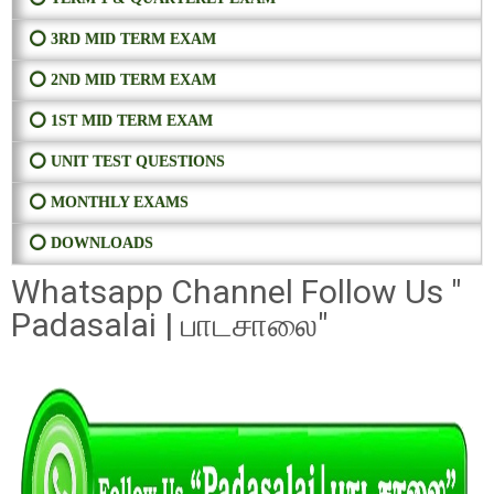
⭕ 3RD MID TERM EXAM
⭕ 2ND MID TERM EXAM
⭕ 1ST MID TERM EXAM
⭕ UNIT TEST QUESTIONS
⭕ MONTHLY EXAMS
⭕ DOWNLOADS
Whatsapp Channel Follow Us "
Padasalai | பாடசாலை"