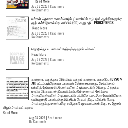
Read More
Aug 08 2026 |
Read more
No Comments
மக்கள் தொகை கணக்கெடுப்புப் பணியில் ஈடுபடும் ஆசிரிர்களுக்கு
முற்பகல்/பிற்பகல் பிறபணியில் (OD) அனுமதி - PROCEEDINGS
Read More
Aug 08 2026 |
Read more
No Comments
தொழில்நுட்ப பணிகள் தேர்வுக்கு ஹால் ​டிக்கெட்
Read More
Aug 08 2026 |
Read more
No Comments
கால்நடை மருத்துவ அறிவியல் மற்றும் கால்நடை பராமரிப்பு (BVSC &
AH) பட்டப்படிப்பிற்கான மாணவர் சேர்க்கையானது. மேல்நிலைப்
பள்ளித் தேர்வு மதிப்பெண்களின் அடிப்படையில் அல்லது அந்தந்த
மாநில அரசுகளால் தீர்மானிக்கப்படும் மாணவர் சேர்க்கை
அளவுகோல்களின் அடிப்படையில் மட்டுமே நடைபெற வேண்டுமென
வலியுறுத்தி மாண்புமிகு இந்தியப் பிரதமர் திரு. நரேந்திர மோடி
அவர்களுக்கு மாண்புமிகு தமிழ்நாடு முதலமைச்சர் திரு. ச. ஜோசப்
விஜய் அவர்கள் கடிதம்
Read More
Aug 08 2026 |
Read more
No Comments