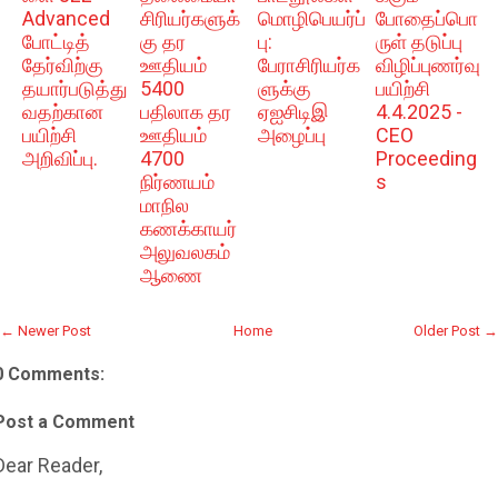
Advanced
சிரியர்களுக்
மொழிபெயர்ப்
போதைப்பொ
போட்டித்
கு தர
பு:
ருள் தடுப்பு
தேர்விற்கு
ஊதியம்
பேராசிரியர்க
விழிப்புணர்வு
தயார்படுத்து
5400
ளுக்கு
பயிற்சி
வதற்கான
பதிலாக தர
ஏஐசிடிஇ
4.4.2025 -
பயிற்சி
ஊதியம்
அழைப்பு
CEO
அறிவிப்பு.
4700
Proceeding
நிர்ணயம்
s
மாநில
கணக்காயர்
அலுவலகம்
ஆணை
← Newer Post
Home
Older Post →
0 Comments:
Post a Comment
Dear Reader,