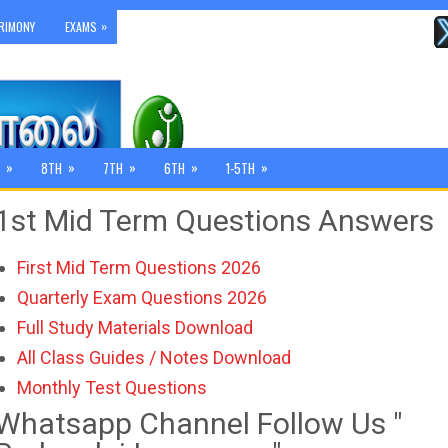
»
RIMONY
EXAMS
»
»
»
»
»
8TH
7TH
6TH
1-5TH
1st Mid Term Questions Answers
First Mid Term Questions 2026
Quarterly Exam Questions 2026
Full Study Materials Download
All Class Guides / Notes Download
Monthly Test Questions
Whatsapp Channel Follow Us "