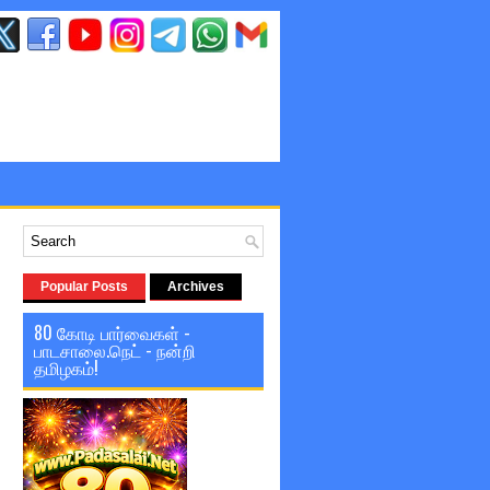
Popular Posts
Archives
80 கோடி பார்வைகள் -
பாடசாலை.நெட் - நன்றி
தமிழகம்!