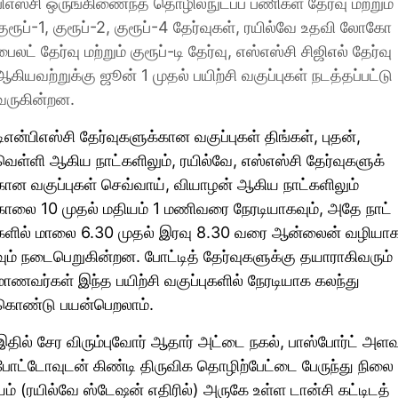
பிஎஸ்சி ஒருங்​கிணைந்த தொழில்​நுட்​பப் பணி​கள் தேர்வு மற்​றும்
குரூப்​-1, குரூப்​-2, குரூப்-4 தேர்​வு​கள், ரயில்வே உதவி லோகோ
பைலட் தேர்வு மற்​றும் குரூப்​-டி தேர்​வு, எஸ்​எஸ்சி சிஜிஎல் தேர்வு
ஆகிய​வற்​றுக்கு ஜூன் 1 முதல் பயிற்சி வகுப்​பு​கள் நடத்​தப்​பட்டு
வரு​கின்​றன.
டிஎன்​பிஎஸ்சி தேர்​வு​களுக்​கான வகுப்​பு​கள் திங்​கள், புதன்,
வெள்ளி ஆகிய நாட்​களிலும், ரயில்​வே, எஸ்​எஸ்சி தேர்​வு​களுக்​
கான வகுப்​பு​கள் செவ்​வாய், வியாழன் ஆகிய நாட்​களிலும்
காலை 10 ​முதல் மதி​யம் 1 மணிவரை நேரடி​யாக​வும், அதே நாட்​
களில் மாலை 6.30 முதல் இரவு 8.30 வரை ஆன்​லைன் வழி​யாக
வும் நடை​பெறுகின்​றன. போட்​டித் தேர்​வு​களுக்கு தயா​ராகிவரும்
மாணவர்​கள் இந்த பயிற்சி வகுப்​பு​களில் நேரடி​யாக கலந்​து​
கொண்டு பயன்​பெறலாம்.
இதில் சேர விரும்​புவோர் ஆதார் அட்டை நகல், பாஸ்​போர்ட் அளவ
போட்​டோவுடன் கிண்டி திருவிக தொழிற்​பேட்டை பேருந்து நிலை​
யம் (ரயில்வே ஸ்டேஷன் எதிரில்) அருகே உள்ள டான்சி கட்​டிடத்​