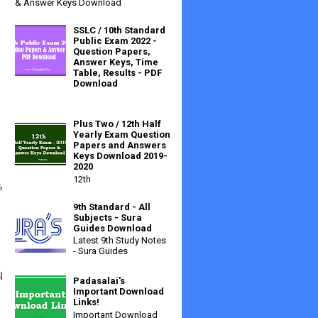
& Answer Keys Download
SSLC / 10th Standard
Public Exam 2022 -
Question Papers,
Answer Keys, Time
Table, Results - PDF
Download
Plus Two / 12th Half
Yearly Exam Question
Papers and Answers
Keys Download 2019-
2020
12th
​
9th Standard - All
Subjects - Sura
Guides Download
Latest 9th Study Notes
- Sura Guides
ு
Padasalai's
Important Download
Links!
Important Download