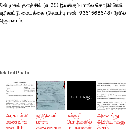
தின் முதல் தளத்​தில் (ஏ-28) இயங்​கும் மாநில தொழில்​நெறி
வழி​காட்டு மையத்தை (தொடர்பு எண்: 9361566648) நேரில்​
அணுகலாம்​.
Related Posts:
அரசு பள்ளி
நடுநிலைப்
உள்ளூர்
அனைத்து
மாணவர்க
பள்ளி
மொழிகளில்
ஆசிரியர்களு
ளை JEE
தலைமையா
பாடநூல்கள்
க்கும்