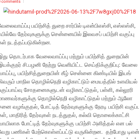
0 comments
வேலைவாய்ப்பு பயிற்​சித் துறை சார்​பில் டிஎன்​பிஎஸ்​சி, எஸ்​எஸ்​சி,
ரயில்வே தேர்​வு​களுக்கு சென்​னை​யில் இலவசப் பயிற்சி வகுப்​பு​
கள் நடத்​தப்​படு​கின்​றன.
இது தொடர்​பாக வேலை​வாய்ப்பு மற்​றும் பயிற்​சித் துறை​யின்
இயக்​குநர் சி.பழனி நேற்று வெளி​யிட்ட செய்​திக்​குறிப்​பு: வேலை​
வாய்ப்பு, பயிற்​சித்துறை​யின் கீழ் சென்னை கிண்​டி​யில் இயங்​
கிவரும் மாநில தொழில்​நெறி வழி​காட்​டும் மையத்​தில் உளவியல்
பகுப்​பாய்வு சோதனை​களு​டன் வழி​காட்​டு​தல், பள்​ளி, கல்​லூரி
மாணவர்​களுக்கு தொழில்​நெறி வழி​காட்​டு​தல் மற்​றும் ஆலோ​
சனை வழங்​குதல், போட்​டித் தேர்​வு​களுக்கு நேரடி பயிற்சி வகுப்​பு
கள், மாதிரித் தேர்​வு​கள் நடத்​துதல், கல்வி தொலைக்​காட்சி
வாயி​லாக போட்​டித் தேர்​வு​களுக்கு பயிற்சி அளித்​தல் என பல்​
வேறு பணி​கள் மேற்​கொள்​ளப்​பட்டு வரு​கின்​றன. தற்​போது டிஎன்