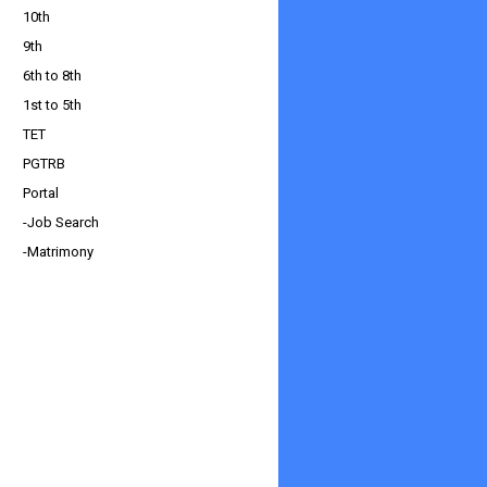
10th
9th
6th to 8th
1st to 5th
TET
PGTRB
Portal
-Job Search
-Matrimony