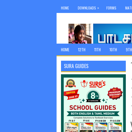
»
HOME
DOWNLOADS
FORMS
MAT
HOME
12TH
11TH
10TH
9TH
SURA GUIDES