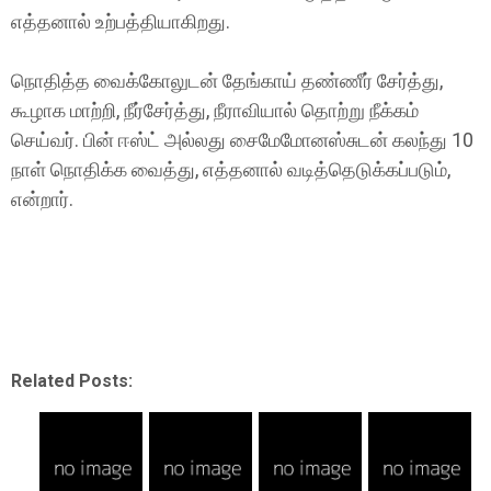
எத்தனால் உற்பத்தியாகிறது.
நொதித்த வைக்கோலுடன் தேங்காய் தண்ணீர் சேர்த்து,
கூழாக மாற்றி, நீர்சேர்த்து, நீராவியால் தொற்று நீக்கம்
செய்வர். பின் ஈஸ்ட் அல்லது சைமேமோனஸ்சுடன் கலந்து 10
நாள் நொதிக்க வைத்து, எத்தனால் வடித்தெடுக்கப்படும்,
என்றார்.
Related Posts: