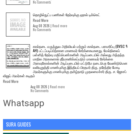
No Comments
தொழில்நுட்ப பணிகள் தேர்வுக்கு ஹால் ​டிக்கெட்
Read More
Aug 08 2026 |
Read more
No Comments
கால்நடை மருத்துவ அறிவியல் மற்றும் கால்நடை பராமரிப்பு (BVSC &
AH) பட்டப்படிப்பிற்கான மாணவர் சேர்க்கையானது. மேல்நிலைப்
பள்ளித் தேர்வு மதிப்பெண்களின் அடிப்படையில் அல்லது அந்தந்த
மாநில அரசுகளால் தீர்மானிக்கப்படும் மாணவர் சேர்க்கை
அளவுகோல்களின் அடிப்படையில் மட்டுமே நடைபெற வேண்டுமென
வலியுறுத்தி மாண்புமிகு இந்தியப் பிரதமர் திரு. நரேந்திர மோடி
அவர்களுக்கு மாண்புமிகு தமிழ்நாடு முதலமைச்சர் திரு. ச. ஜோசப்
விஜய் அவர்கள் கடிதம்
Read More
Aug 08 2026 |
Read more
No Comments
Whatsapp
SURA GUIDES