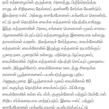
நார் கற்றாழையின் குருத்தை அரைத்து, பிழிந்தெடுத்த
சாறுடன் சிறிதளவு தேங்காய் தண்ணீர் சேர்க்க வேண்டும்.
இவற்றை ஈஸ்ட் அல்லது சைமேமோனஸ் பாக்டீரியா கொண்டு,
எட்டு நாள் நொதிக்க வைக்க எத்தனால் உற்பத்தியாகிறது.
இந்த எத்தனாலின் அளவு, சக்கரை மொலாசஸ் மூலம் சாராய
ஆலைகளில் பெறப்படும் எத்தனாலுக்கு இணையாக உள்ளது.
தாவரங்கள் வறண்ட நிலத்தைச் சேர்ந்தவை. வைக்கோலில்
எத்தனால்: வைக்கோலில் இருந்து எத்தனால் தயாரிக்கும்
முறை நடைமுறையில் உள்ளது. மற்றொரு ஆய்வுமூலம்,
வைக்கோலில் அதிக எத்தனால் உற்பத்தி செய்யும் முறையை
கண்டறிந்துள்ளோம். வைக்கோலை உடைத்து சிதைக்க
காளான் பூஞ்சைகளைப் பயன்படுத்துவது புதிய
அணுகுமுறை. இப்பூஞ்சைகள் மூலம் வைக்கோல் 60
நாட்களுக்கு நொதிக்க வைக்கப்படும். அப்போது
வைக்கோலில் உள்ள ஸ்டார்ச், குளுக்கோஸ் மற்றும் பிரக்டோஸ்
சிறிய சர்க்கரையாக மாற்றப்படும். இவை ஈஸ்ட் மற்றும்
சைமேமோனஸ் பாக்டீரியாவால் பயன்படுத்தப்பட்டு