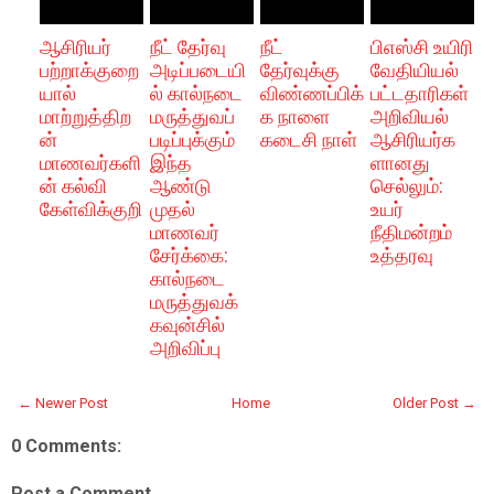
ஆசிரியர்
நீட் தேர்வு
நீட்
பிஎஸ்சி உயிரி
பற்றாக்குறை
அடிப்படையி
தேர்வுக்கு
வேதியியல்
யால்
ல் கால்நடை
விண்ணப்பிக்
பட்டதாரிகள்
மாற்றுத்திற
மருத்துவப்
க நாளை
அறிவியல்
ன்
படிப்புக்கும்
கடைசி நாள்
ஆசிரியர்க
மாணவர்களி
இந்த
ளானது
ன் கல்வி
ஆண்டு
செல்லும் :
கேள்விக்குறி
முதல்
உயர்
மாணவர்
நீதிமன்றம்
சேர்க்கை:
உத்தரவு
கால்நடை
மருத்துவக்
கவுன்சில்
அறிவிப்பு
← Newer Post
Home
Older Post →
0 Comments:
Post a Comment