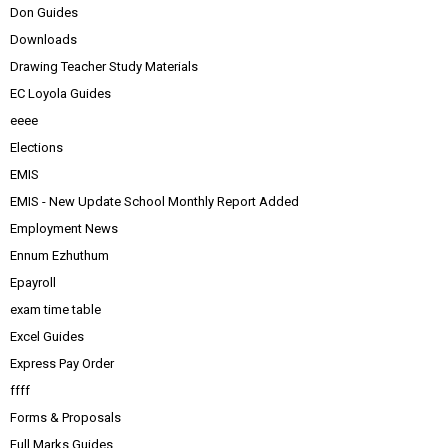
Don Guides
Downloads
Drawing Teacher Study Materials
EC Loyola Guides
eeee
Elections
EMIS
EMIS - New Update School Monthly Report Added
Employment News
Ennum Ezhuthum
Epayroll
exam time table
Excel Guides
Express Pay Order
ffff
Forms & Proposals
Full Marks Guides