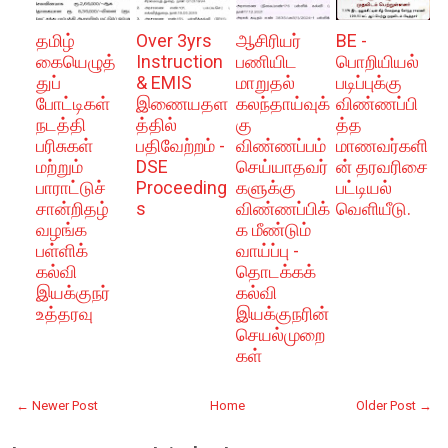
தமிழ்
Over 3yrs
ஆசிரியர்
BE -
கையெழுத்
Instruction
பணியிட
பொறியியல்
துப்
& EMIS
மாறுதல்
படிப்புக்கு
போட்டிகள்
இணையதள
கலந்தாய்வுக்
விண்ணப்பி
நடத்தி
த்தில்
கு
த்த
பரிசுகள்
பதிவேற்றம் -
விண்ணப்பம்
மாணவர்களி
மற்றும்
DSE
செய்யாதவர்
ன் தரவரிசை
பாராட்டுச்
Proceeding
களுக்கு
பட்டியல்
சான்றிதழ்
s
விண்ணப்பிக்
வெளியீடு.
வழங்க
க மீண்டும்
பள்ளிக்
வாய்ப்பு -
கல்வி
தொடக்கக்
இயக்குநர்
கல்வி
உத்தரவு
இயக்குநரின்
செயல்முறை
கள்
← Newer Post
Home
Older Post →