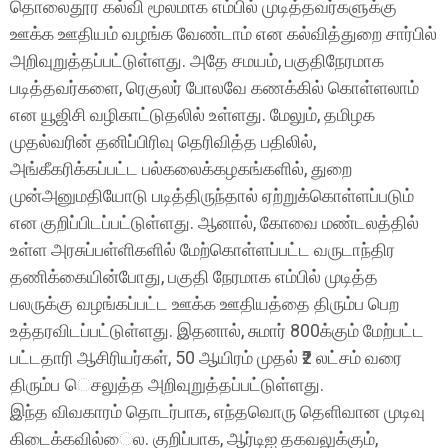
தொலைதூர கல்வி மூலமாக எம்பில் முடித்தவர்களுக்கு
ஊக்க ஊதியம் வழங்க வேண்டாம் என கல்வித்துறை சார்பில்
அறிவுறுத்தப்பட்டுள்ளது. அதே சமயம், பகுதிநேரமாக
படித்தவர்களை, ரெகுலர் போலவே கணக்கில் கொள்ளலாம்
என யூஜிசி வழிகாட்டுதலில் உள்ளது. மேலும், தமிழக
முதல்வரின் தனிப்பிரிவு தெரிவித்த பதிலில்,
அங்கீகரிக்கப்பட்ட பல்கலைக்கழகங்களில், துறை
முன்அனுமதியோடு படித்திருந்தால் ஏற்றுக்கொள்ளப்படும்
என குறிப்பிடப்பட்டுள்ளது. ஆனால், கோவை மண்டலத்தில்
உள்ள அரசுப்பள்ளிகளில் மேற்கொள்ளப்பட்ட வருடாந்திர
தணிக்கையின்போது, பகுதி நேரமாக எம்பில் முடித்த
பலருக்கு வழங்கப்பட்ட ஊக்க ஊதியத்தை திரும்ப பெற
உத்தரவிடப்பட்டுள்ளது. இதனால், சுமார் 800க்கும் மேற்பட்ட
பட்டதாரி ஆசிரியர்கள், 50 ஆயிரம் முதல் ₹2 லட்சம் வரை
திரும்ப ெசலுத்த அறிவுறுத்தப்பட்டுள்ளது.
இந்த விவகாரம் தொடர்பாக, எந்தவொரு தெளிவான முடிவு
கிடைக்கவில்ைல. குறிப்பாக, ஆர்டிஐ தகவலுக்கும்,