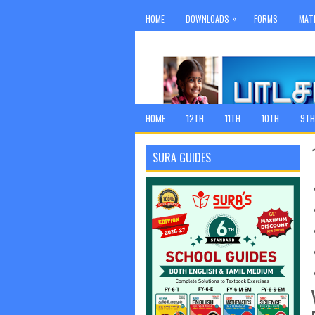
»
HOME
DOWNLOADS
FORMS
MAT
HOME
12TH
11TH
10TH
9TH
SURA GUIDES