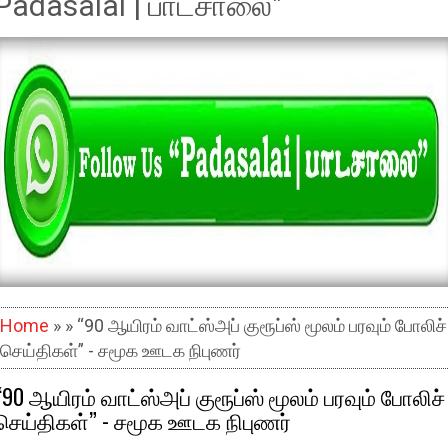
Padasalai | பாடசாலை"
Home
» » “90 ஆயிரம் வாட்ஸ்அப் குரூப்ஸ் மூலம் பரவும் போலிச்
செய்திகள்” - சமூக ஊடக நிபுணர்
“90 ஆயிரம் வாட்ஸ்அப் குரூப்ஸ் மூலம் பரவும் போலிச்
செய்திகள்” - சமூக ஊடக நிபுணர்