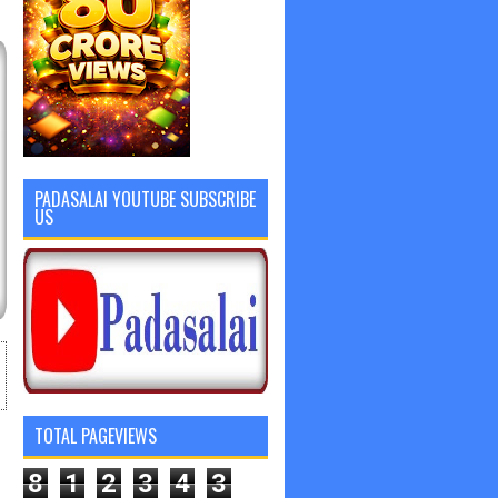
PADASALAI YOUTUBE SUBSCRIBE
US
TOTAL PAGEVIEWS
8
1
2
3
4
3