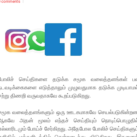
0 comments
போலிச் செய்திகளை தடுக்க சமூக வலைத்தளங்கள் ப
நடவடிக்கைகளை எடுத்தாலும் முழுவதுமாக தடுக்க முடியாமல
சற்று திணறி வருவதாகவே கூறப்படுகிறது.
சமூக வலைத்தளங்களும் ஒரு ஊடகமாகவே செயல்படுகின்றன
ஆகவே அதன் மூலம் எந்தச் செய்தியும் நொடிப்பொழுதில
எல்லாரிடமும் போய்ச் சேர்கிறது. அதேபோல போலிச் செய்திகளும
எளிதில் மக்களிடத்தில் சென்றடைந்து விடுகிறது. இதனைத