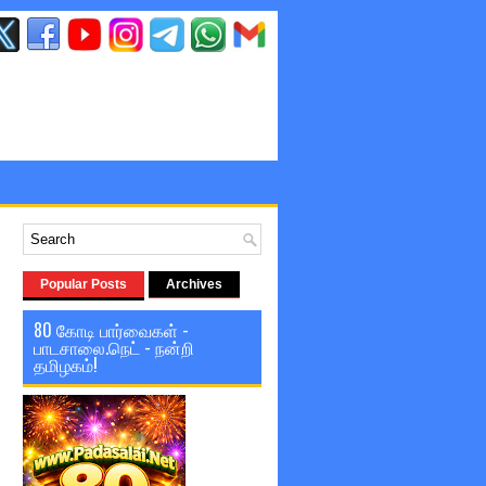
Popular Posts
Archives
80 கோடி பார்வைகள் -
பாடசாலை.நெட் - நன்றி
தமிழகம்!