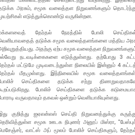
தடுக்க அரசும், சமூக வலைத்தள நிறுவனங்களும் தொடர்ந்த
முயற்சிகள் எடுத்துக்கொண்டு வருகின்றன.
மக்களவைத் தேர்தல் நேரத்தில் போலி செய்திகள
வெளியாவதைத் தடுக்க சமூக வலைத்தளங்களை மத்திய அரச
அறிவுறுத்தியது. அதற்கு ஏற்ப சமூக வலைத்தள நிறுவனங்களும
பல்வேறு நடவடிக்கைகளை எடுத்துள்ளது. தற்போது 3 கட்
தேர்தல் மட்டுமே முடிவடைந்துள்ள நிலையில் இன்னும் 4 கட்டத
தேர்தல் மீதமுள்ளது. இந்நிலையில் சமூக வலைத்தளங்கள்
போலிச் செய்திகளை தடுக்க சற்று திணறுவதாகவ
கூறப்படுகிறது. போலிச் செய்திகளை தடுக்க கடுமையா
போராடி வருவதாவும் தகவல் ஒன்றும் வெளியாகியுள்ளது.
இது குறித்து ஐஏஎன்எஸ் செய்தி நிறுவனத்துக்கு கருத்த
தெரிவித்துள்ள சமூக ஊடக நிபுணர் அனூப் மிஸ்ரா, ''பேஸ்புக
மெசேஞ்சர், வாட்ஸ் அப் மூலம் போலிச் செய்திகளும், தேர்தல