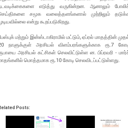
நடவடிக்கைகளை எடுத்து வருகின்றன. ஆனாலும் போலிச
செய்திகளை சமூக வலைத்தளங்களால் முற்றிலும் தடுக்
முடியவில்லை என்று கூறப்படுகிறது.
பேஸ்புக் மற்றும் இன்ஸ்டாகிராமில் மட்டும், ஏப்ரல் மாதத்தின் முதல
20 நாளுக்குள் அரசியல் விளம்பரங்களுக்காக ரூ.7 கோட
ரூபாயை அரசியல் கட்சிகள் செலவிட்டுள்ள ன. பிப்ரவரி - மார்ச
மாதங்களில் மொத்தமாக ரூ.10 கோடி செலவிடப்பட்டுள்ளது.
Related Posts: