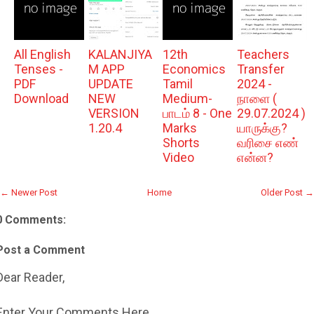
All English
KALANJIYA
12th
Teachers
Tenses -
M APP
Economics
Transfer
PDF
UPDATE
Tamil
2024 -
Download
NEW
Medium-
நாளை (
VERSION
பாடம் 8 - One
29.07.2024 )
1.20.4
Marks
யாருக்கு?
Shorts
வரிசை எண்
Video
என்ன?
← Newer Post
Home
Older Post →
0 Comments:
Post a Comment
Dear Reader,
Enter Your Comments Here...