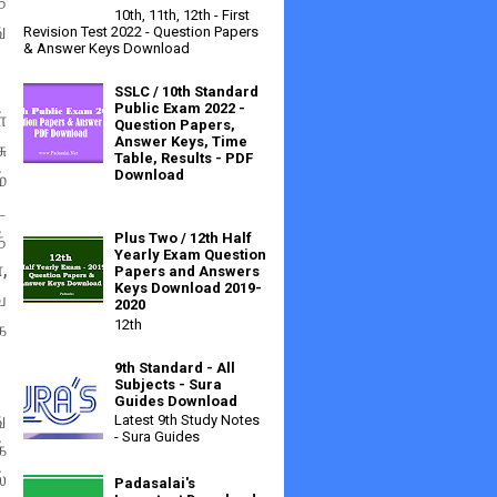
10th, 11th, 12th - First
ு
Revision Test 2022 - Question Papers
& Answer Keys Download
SSLC / 10th Standard
Public Exam 2022 -
்
Question Papers,
Answer Keys, Time
ு
Table, Results - PDF
Download
்
ட
்
Plus Two / 12th Half
Yearly Exam Question
,
Papers and Answers
Keys Download 2019-
ே
2020
12th
க
9th Standard - All
Subjects - Sura
Guides Download
ு
Latest 9th Study Notes
- Sura Guides
்
்
Padasalai's