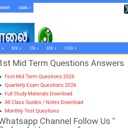
»
RIMONY
EXAMS
»
»
»
»
»
8TH
7TH
6TH
1-5TH
1st Mid Term Questions Answers
First Mid Term Questions 2026
Quarterly Exam Questions 2026
Full Study Materials Download
All Class Guides / Notes Download
Monthly Test Questions
Whatsapp Channel Follow Us "