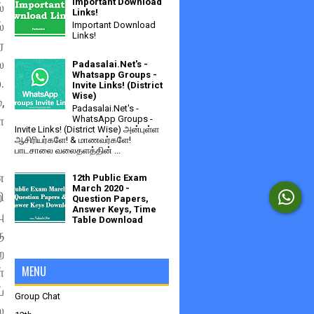
Important Download
்
Links!
்
Important Download
Links!
ை
ல
Padasalai.Net's -
Whatsapp Groups -
.
Invite Links! (District
Wise)
,
Padasalai.Net's -
WhatsApp Groups -
ை
Invite Links! (District Wise) அன்புள்ள
ஆசிரியர்களே! & மாணவர்களே!
பாடசாலை வலைதளத்தின் ...
ன
12th Public Exam
March 2020 -
ி
Question Papers,
Answer Keys, Time
ு
Table Download
ு
ற
MENU
்
்
Group Chat
ல