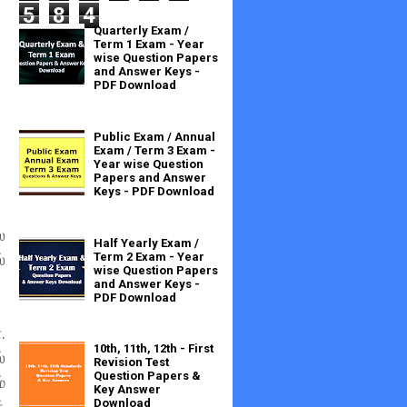
5
8
4
Quarterly Exam /
Term 1 Exam - Year
wise Question Papers
and Answer Keys -
PDF Download
Public Exam / Annual
Exam / Term 3 Exam -
Year wise Question
Papers and Answer
Keys - PDF Download
ல
Half Yearly Exam /
Term 2 Exam - Year
்
wise Question Papers
and Answer Keys -
PDF Download
.
10th, 11th, 12th - First
்
Revision Test
Question Papers &
்
Key Answer
Download
்