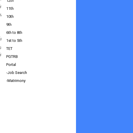
12th
்
11th
க
10th
9th
6th to 8th
்
1st to 5th
ி
TET
்
PGTRB
Portal
-Job Search
-Matrimony