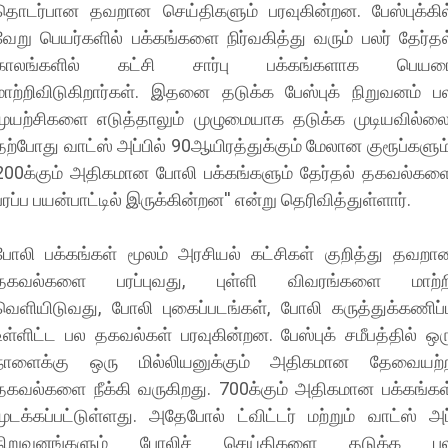
தொடர்பான தவறான செய்திகளும் பரவுகின்றன. பேஸ்புக்கில
வேறு பெயர்களில் பக்கங்களை நிர்வகித்து வரும் பலர் தேர்தல
காலங்களில் கட்சி சார்பு பக்கங்களாக பெயர
மாற்றிவிடுகிறார்கள். இதனை தடுக்க பேஸ்புக் நிறுவனம் ப
முயற்சிகளை எடுத்தாலும் முழுமையாக தடுக்க முடியவில்லை
தற்போது வாட்ஸ் அப்பில் 90ஆயிரத்துக்கும் மேலான குரூப்களும்
200க்கும் அதிகமான போலி பக்கங்களும் தேர்தல் தகவல்கள
பரப்ப பயன்பாட்டில் இருக்கின்றன'' என்று தெரிவித்துள்ளார்.
போலி பக்கங்கள் மூலம் அரசியல் கட்சிகள் குறித்து தவறா
தகவல்களை பரப்புவது, புள்ளி விவரங்களை மாற்ற
வெளியிடுவது, போலி புகைப்படங்கள், போலி கருத்துக்கணிப்ப
உள்ளிட்ட பல தகவல்கள் பரவுகின்றன. பேஸ்புக் சமீபத்தில் ஒர
நாளைக்கு ஒரு மில்லியனுக்கும் அதிகமான தேவையற்
தகவல்களை நீக்கி வருகிறது. 700க்கும் அதிகமான பக்கங்கள
முடக்கப்பட்டுள்ளது. அதேபோல் ட்விட்டர் மற்றும் வாட்ஸ் அப
நிறுவனங்களும் போலிச் செய்திகளை தடுக்க ப