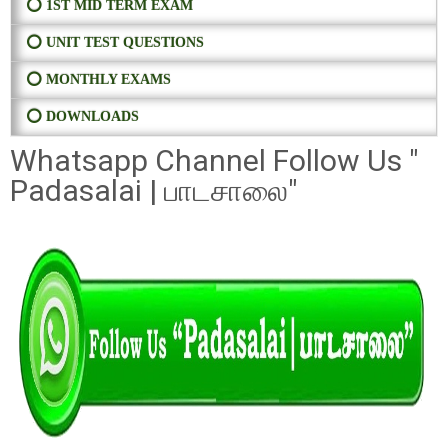
⭕ 1ST MID TERM EXAM
⭕ UNIT TEST QUESTIONS
⭕ MONTHLY EXAMS
⭕ DOWNLOADS
Whatsapp Channel Follow Us "
Padasalai | பாடசாலை"