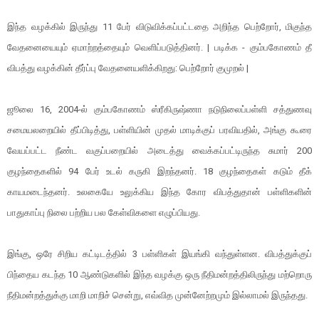
இந்த வழக்கில் இருந்து 11 பேர் விடுவிக்கப்பட்டதை அறிந்த பெற்றோர், மிகுந்த
வேதனையையும் ஏமாற்றத்தையும் வெளிப்படுத்தினர். | படிக்க - கும்பகோணம் தீ
விபத்து வழக்கின் தீர்ப்பு வேதனையளிக்கிறது: பெற்றோர் குமுறல் |
ஜூலை 16, 2004-ல் கும்பகோணம் ஸ்ரீகிருஷ்ணா நடுநிலைப்பள்ளி சத்துணவு
சமையலறையில் தீப்பிடித்து, பள்ளியின் முதல் மாடிக்குப் பரவியதில், அங்கு கூரை
வேயப்பட்ட நீண்ட வகுப்பறையில் அடைத்து வைக்கப்பட்டிருந்த சுமார் 200
குழந்தைகளில் 94 பேர் உடல் கருகி இறந்தனர். 18 குழந்தைகள் கடும் தீக்
காயமடைந்தனர். உலகையே உலுக்கிய இந்த கோர விபத்துதான் பள்ளிகளின்
பாதுகாப்பு நிலை பற்றிய பல கேள்விகளை எழுப்பியது.
இங்கு, ஒரே சிறிய கட்டிடத்தில் 3 பள்ளிகள் இயங்கி வந்துள்ளன. விபத்துக்குப்
பிந்தைய கடந்த 10 ஆண்டுகளில் இந்த வழக்கு ஒரு நீதிமன்றத்திலிருந்து மற்றொரு
நீதிமன்றத்துக்கு மாறி மாறிச் சென்று, எவ்வித முன்னேற்றமும் இல்லாமல் இருந்தது.