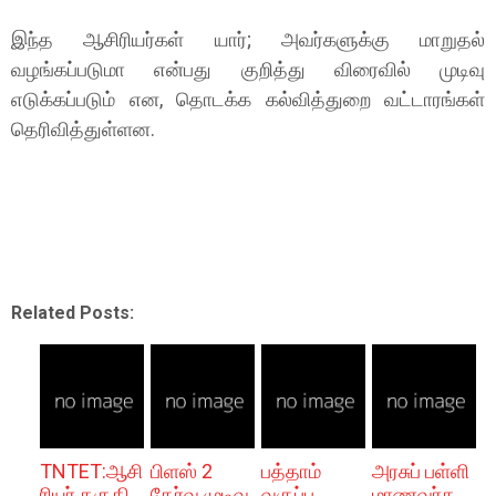
இந்த ஆசிரியர்கள் யார்; அவர்களுக்கு மாறுதல்
வழங்கப்படுமா என்பது குறித்து விரைவில் முடிவு
எடுக்கப்படும் என, தொடக்க கல்வித்துறை வட்டாரங்கள்
தெரிவித்துள்ளன.
Related Posts:
TNTET:ஆசி
பிளஸ் 2
பத்தாம்
அரசுப் பள்ளி
ரியர் தகுதி
தேர்வு முடிவு
வகுப்பு
மாணவர்க