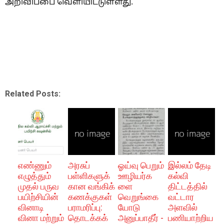
அறிவிப்பை வெளியிட்டுள்ளது.
Related Posts:
எண்ணும்
அரசுப்
ஓய்வு பெறும்
இல்லம் தேடி
எழுத்தும்
பள்ளிகளுக்
ஊழியர்க
கல்வி
முதல் பருவ
கான வங்கிக்
ளை
திட்டத்தில்
பயிற்சியின்
கணக்குகள்
வெறுங்கை
வட்டார
வினாடி
பராமரிப்பு:
யோடு
அளவில்
வினா மற்றும்
தொடக்கக்
அனுப்பாதீர் -
பணியாற்றிய