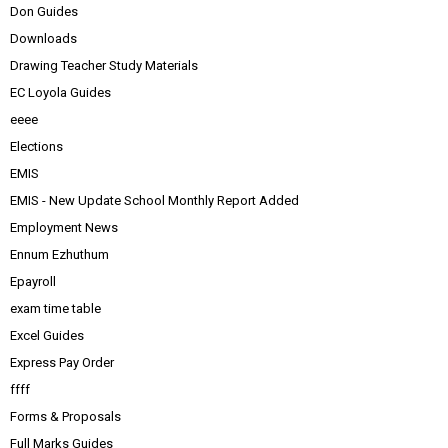
Don Guides
Downloads
Drawing Teacher Study Materials
EC Loyola Guides
eeee
Elections
EMIS
EMIS - New Update School Monthly Report Added
Employment News
Ennum Ezhuthum
Epayroll
exam time table
Excel Guides
Express Pay Order
ffff
Forms & Proposals
Full Marks Guides