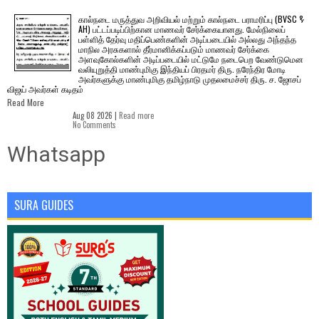
கால்நடை மருத்துவ அறிவியல் மற்றும் கால்நடை பராமரிப்பு (BVSC &
AH) பட்டப்படிப்பிற்கான மாணவர் சேர்க்கையானது. மேல்நிலைப்
பள்ளித் தேர்வு மதிப்பெண்களின் அடிப்படையில் அல்லது அந்தந்த
மாநில அரசுகளால் தீர்மானிக்கப்படும் மாணவர் சேர்க்கை
அளவுகோல்களின் அடிப்படையில் மட்டுமே நடைபெற வேண்டுமென
வலியுறுத்தி மாண்புமிகு இந்தியப் பிரதமர் திரு. நரேந்திர மோடி
அவர்களுக்கு மாண்புமிகு தமிழ்நாடு முதலமைச்சர் திரு. ச. ஜோசப்
விஜய் அவர்கள் கடிதம்
Read More
Aug 08 2026 |
Read more
No Comments
Whatsapp
SURA GUIDES