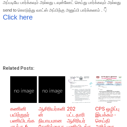
அப்படியே பார்க்கவும் அல்லது டவுன்லோட் செய்து பார்க்கவும் அல்லது
send to கொடுத்து வாட்ஸ் அப்பிற்கு அனுப்பி பார்க்கலாம் . 👇
Click here
Related Posts:
கணினி
ஆசிரியர்களி
202
CPS ஒழிப்பு
பயிற்றுநர்
ன்
பட்டதாரி
இயக்கம் -
பணியிடங்க
நியாயமான
ஆசிரியர்
செய்தி
ளுக்கு 6
கோரிக்கைக
பணியிடங்க
அறிக்கை