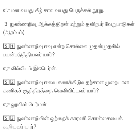
👉 மன வயது கீழ் கால வயது பெருக்கல் நூறு.
3. நுண்ணறிவு, ஆக்கத்திறன் மற்றும் தனிநபர் வேறுபாடுகள்
(ஆரம்பம்)
5️⃣1️⃣ நுண்ணறிவு ஈவு என்ற சொல்லை முதன்முதலில்
பயன்படுத்தியவர் யார்?
👉 வில்லியம் இசுடெர்ன்.
5️⃣2️⃣ நுண்ணறிவு ஈவை கணக்கிடுவதற்கான முறையான
கணிதச் சூத்திரத்தை வெளியிட்டவர் யார்?
👉 லூயிஸ் டெர்மன்.
5️⃣3️⃣ நுண்ணறிவின் ஒற்றைக் காரணி கொள்கையைக்
கூறியவர் யார்?