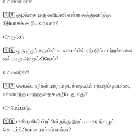
👉 சான் லாக்.
1️⃣5️⃣ குழந்தை ஒரு களிமண் என்று தத்துவார்த்த
ரீதியாகக் கூறியவர் யார்?
👉 ரூசோ.
1️⃣6️⃣ ஒரு குழந்தையின் உடலமைப்பில் ஏற்படும் மாற்றங்களை
எவ்வாறு அழைக்கிறோம்?
👉 வளர்ச்சி.
1️⃣7️⃣ செயல்பாடுகள் மற்றும் நடத்தையில் ஏற்படும் தரமான,
உள்ளார்ந்த மாற்றத்தைக் குறிப்பது எது?
👉 மேம்பாடு.
1️⃣8️⃣ மனிதனின் பிறப்பிலிருந்து இறப்பு வரை நிகழும்
தொடர்ச்சியான மாற்றம் என்ன?