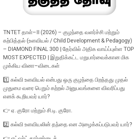
TNTET தாள்–II (2026) – குழந்தை வளர்ச்சி மற்றும்
கற்பித்தல் (உளவியல் / Child Development & Pedagogy)
– DIAMOND FINAL 300 | தேர்வில் அதிக வாய்ப்புள்ள TOP
MOST EXPECTED | இறுதிக்கட்ட மறுபார்வைக்கான மிக
முக்கிய வினா–விடைகள்
1️⃣ கல்வி உளவியல் என்பது ஒரு குழந்தை பிறந்தது முதல்
முதுமை வரை பெறும் கற்றல் அனுபவங்களை விவரிப்பது
எனக் கூறியவர் யார்?
👉 ஏ. குரோ மற்றும் சி.டி. குரோ.
2️⃣ கல்வி உளவியலின் தந்தை என அழைக்கப்படுபவர் யார்?
👉 எட்வர்ட் தார்ண்டைக்.