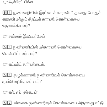
👉 ஆல்பிரட் பினே.
5️⃣4️⃣ நுண்ணறிவின் இரட்டைக் காரணி அதாவது பொதுக்
காரணி மற்றும் சிறப்புக் காரணி கொள்கையை
உருவாக்கியவர்?
👉 சார்லஸ் இசுபியர்மேன்.
5️⃣5️⃣ நுண்ணறிவின் பல்காரணி கொள்கையை
வெளியிட்டவர் யார்?
👉 எட்வர்ட் தார்ண்டைக்.
5️⃣6️⃣ குழுக்காரணி நுண்ணறிவுக் கொள்கையை
முன்மொழிந்தவர் யார்?
👉 எல். எல். தர்சுடன்.
5️⃣7️⃣ பல்வகை நுண்ணறிவுக் கொள்கையை அதாவது எட்டு