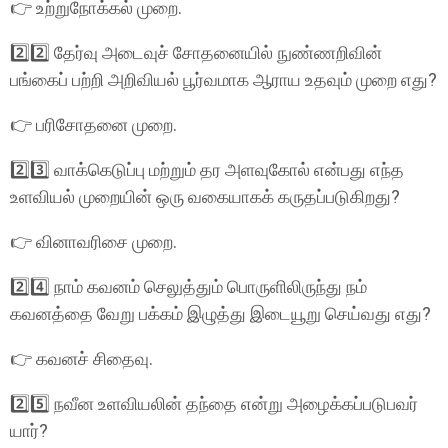
👉 உற்றுநோக்கல் முறை.
2️⃣2️⃣ தேர்வு அடைவுச் சோதனையில் நுண்ணறிவின்
பங்கைப் பற்றி அறிவியல் பூர்வமாக ஆராய உதவும் முறை எது?
👉 பரிசோதனை முறை.
2️⃣3️⃣ வாக்கெடுப்பு மற்றும் தர அளவுகோல் என்பது எந்த
உளவியல் முறையின் ஒரு வகையாகக் கருதப்படுகிறது?
👉 வினாவரிசை முறை.
2️⃣4️⃣ நாம் கவனம் செலுத்தும் பொருளிலிருந்து நம்
கவனத்தை வேறு பக்கம் இழுத்து இடையூறு செய்வது எது?
👉 கவனச் சிதைவு.
2️⃣5️⃣ நவீன உளவியலின் தந்தை என்று அழைக்கப்படுபவர்
யார்?