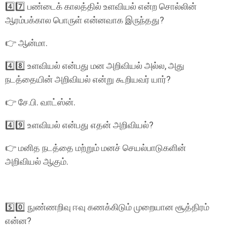
4️⃣7️⃣ பண்டைக் காலத்தில் உளவியல் என்ற சொல்லின்
ஆரம்பக்கால பொருள் என்னவாக இருந்தது?
👉 ஆன்மா.
4️⃣8️⃣ உளவியல் என்பது மன அறிவியல் அல்ல, அது
நடத்தையின் அறிவியல் என்று கூறியவர் யார்?
👉 சே.பி. வாட்ஸ்ன்.
4️⃣9️⃣ உளவியல் என்பது எதன் அறிவியல்?
👉 மனித நடத்தை மற்றும் மனச் செயல்பாடுகளின்
அறிவியல் ஆகும்.
5️⃣0️⃣ நுண்ணறிவு ஈவு கணக்கிடும் முறையான சூத்திரம்
என்ன?