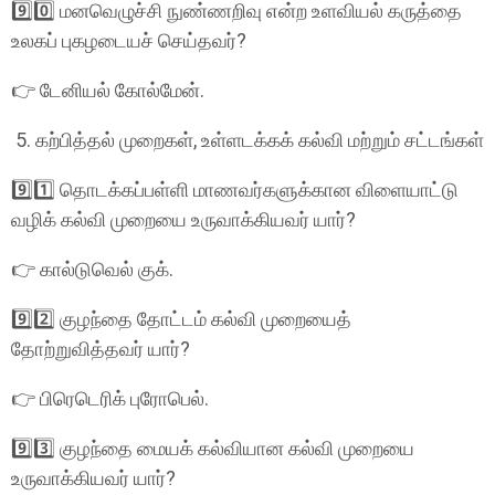
9️⃣0️⃣ மனவெழுச்சி நுண்ணறிவு என்ற உளவியல் கருத்தை
உலகப் புகழடையச் செய்தவர்?
👉 டேனியல் கோல்மேன்.
5. கற்பித்தல் முறைகள், உள்ளடக்கக் கல்வி மற்றும் சட்டங்கள்
9️⃣1️⃣ தொடக்கப்பள்ளி மாணவர்களுக்கான விளையாட்டு
வழிக் கல்வி முறையை உருவாக்கியவர் யார்?
👉 கால்டுவெல் குக்.
9️⃣2️⃣ குழந்தை தோட்டம் கல்வி முறையைத்
தோற்றுவித்தவர் யார்?
👉 பிரெடெரிக் புரோபெல்.
9️⃣3️⃣ குழந்தை மையக் கல்வியான கல்வி முறையை
உருவாக்கியவர் யார்?