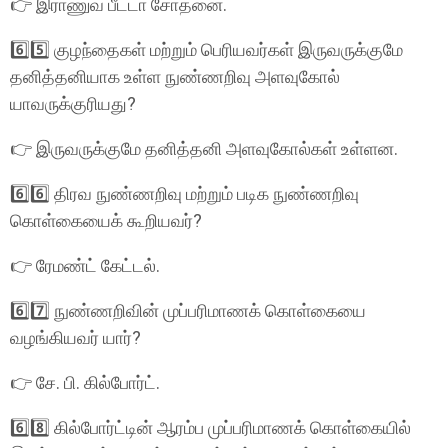
👉 இராணுவ பீட்டா சோதனை.
6️⃣5️⃣ குழந்தைகள் மற்றும் பெரியவர்கள் இருவருக்குமே
தனித்தனியாக உள்ள நுண்ணறிவு அளவுகோல்
யாவருக்குரியது?
👉 இருவருக்குமே தனித்தனி அளவுகோல்கள் உள்ளன.
6️⃣6️⃣ திரவ நுண்ணறிவு மற்றும் படிக நுண்ணறிவு
கொள்கையைக் கூறியவர்?
👉 ரேமண்ட் கேட்டல்.
6️⃣7️⃣ நுண்ணறிவின் முப்பரிமாணக் கொள்கையை
வழங்கியவர் யார்?
👉 சே. பி. கில்போர்ட்.
6️⃣8️⃣ கில்போர்ட்டின் ஆரம்ப முப்பரிமாணக் கொள்கையில்