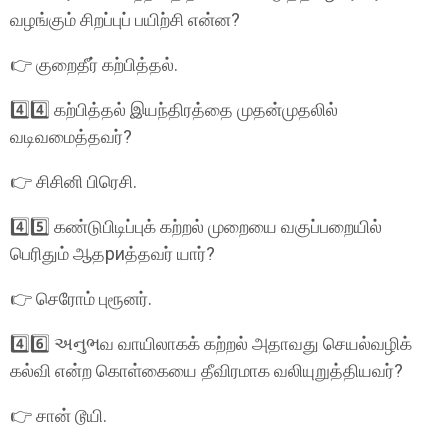
வழங்கும் சிறப்புப் பயிற்சி என்ன?
👉 குறைதீர் கற்பித்தல்.
4️⃣4️⃣ கற்பித்தல் இயந்திரத்தை முதன்முதலில்
வடிவமைத்தவர்?
👉 சிசினி பிரெசி.
4️⃣5️⃣ கண்டுபிடிப்புக் கற்றல் முறையை வகுப்பறையில்
பெரிதும் ஆதриத்தவர் யார்?
👉 செரோம் புரூனர்.
4️⃣6️⃣ અનુભவ வாயிலாகக் கற்றல் அதாவது செயல்வழிக்
கல்வி என்ற கொள்கையை தீவிரமாக வலியுறுத்தியவர்?
👉 சான் டூயி.