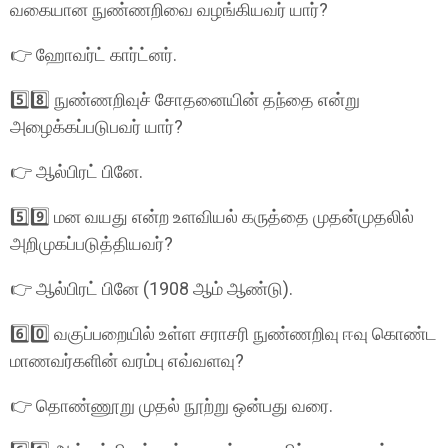
வகையான நுண்ணறிவை வழங்கியவர் யார்?
👉 ஹோவர்ட் கார்ட்னர்.
5️⃣8️⃣ நுண்ணறிவுச் சோதனையின் தந்தை என்று
அழைக்கப்படுபவர் யார்?
👉 ஆல்பிரட் பினே.
5️⃣9️⃣ மன வயது என்ற உளவியல் கருத்தை முதன்முதலில்
அறிமுகப்படுத்தியவர்?
👉 ஆல்பிரட் பினே (1908 ஆம் ஆண்டு).
6️⃣0️⃣ வகுப்பறையில் உள்ள சராசரி நுண்ணறிவு ஈவு கொண்ட
மாணவர்களின் வரம்பு எவ்வளவு?
👉 தொண்ணூறு முதல் நூற்று ஒன்பது வரை.