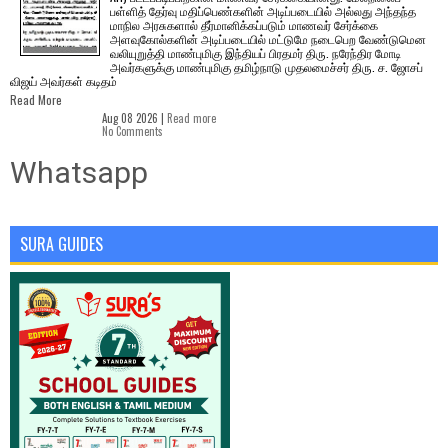
பள்ளித் தேர்வு மதிப்பெண்களின் அடிப்படையில் அல்லது அந்தந்த
மாநில அரசுகளால் தீர்மானிக்கப்படும் மாணவர் சேர்க்கை
அளவுகோல்களின் அடிப்படையில் மட்டுமே நடைபெற வேண்டுமென
வலியுறுத்தி மாண்புமிகு இந்தியப் பிரதமர் திரு. நரேந்திர மோடி
அவர்களுக்கு மாண்புமிகு தமிழ்நாடு முதலமைச்சர் திரு. ச. ஜோசப்
விஜய் அவர்கள் கடிதம்
Read More
Aug 08 2026 |
Read more
No Comments
Whatsapp
SURA GUIDES