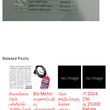
Related Posts:
சிவகங்கை
Bio Metric
அரசு
IT 2024-
அரசு
வருகைப்பதி
ஊழியர்களு
25ல்
பள்ளியில்
வு
க்கான
ரூ.25,000
ஆசிரியர்கள்
பல்கலைகளி
பழைய
Rebate