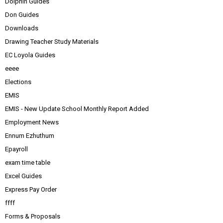
Dolphin Guides
Don Guides
Downloads
Drawing Teacher Study Materials
EC Loyola Guides
eeee
Elections
EMIS
EMIS - New Update School Monthly Report Added
Employment News
Ennum Ezhuthum
Epayroll
exam time table
Excel Guides
Express Pay Order
ffff
Forms & Proposals