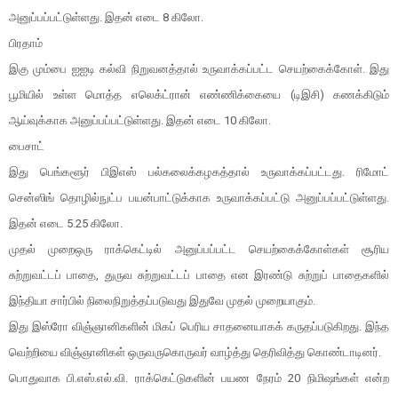
அனுப்பப்பட்டுள்ளது. இதன் எடை 8 கிலோ.
பிரதாம்
இகு மும்பை ஐஐடி கல்வி நிறுவனத்தால் உருவாக்கப்பட்ட செயற்கைக்கோள். இது
பூமியில் உள்ள மொத்த எலெக்ட்ரான் எண்ணிக்கையை (டிஇசி) கணக்கிடும்
ஆய்வுக்காக அனுப்பப்பட்டுள்ளது. இதன் எடை 10 கிலோ.
பைசாட்
இது பெங்களூர் பிஇஎஸ் பல்கலைக்கழகத்தால் உருவாக்கப்பட்டது. ரிமோட்
சென்ஸிங் தொழில்நுட்ப பயன்பாட்டுக்காக உருவாக்கப்பட்டு அனுப்பப்பட்டுள்ளது.
இதன் எடை 5.25 கிலோ.
முதல் முறைஒரு ராக்கெட்டில் அனுப்பப்பட்ட செயற்கைக்கோள்கள் சூரிய
சுற்றுவட்டப் பாதை, துருவ சுற்றுவட்டப் பாதை என இரண்டு சுற்றுப் பாதைகளில்
இந்தியா சார்பில் நிலைநிறுத்தப்படுவது இதுவே முதல் முறையாகும்.
இது இஸ்ரோ விஞ்ஞானிகளின் மிகப் பெரிய சாதனையாகக் கருதப்படுகிறது. இந்த
வெற்றியை விஞ்ஞானிகள் ஒருவருகொருவர் வாழ்த்து தெரிவித்து கொண்டாடினர்.
பொதுவாக பி.எஸ்.எல்.வி. ராக்கெட்டுகளின் பயண நேரம் 20 நிமிஷங்கள் என்ற