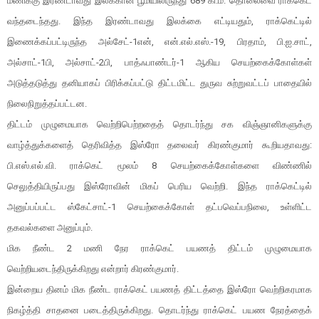
மணிக்கு இரண்டாவது இலக்கான பூமியிலிருந்து 689 கி.மீ. தொலைவை ராக்கெட்
வந்தடைந்தது. இந்த இரண்டாவது இலக்கை எட்டியதும், ராக்கெட்டில்
இணைக்கப்பட்டிருந்த அல்சேட்-1என், என்.எல்.எஸ்.-19, பிரதாம், பி.ஐ.சாட்,
அல்சாட்-1பி, அல்சாட்-2பி, பாத்ஃபாண்டர்-1 ஆகிய செயற்கைக்கோள்கள்
அடுத்தடுத்து தனியாகப் பிரிக்கப்பட்டு திட்டமிட்ட துருவ சுற்றுவட்டப் பாதையில்
நிலைநிறுத்தப்பட்டன.
திட்டம் முழுமையாக வெற்றிபெற்றதைத் தொடர்ந்து சக விஞ்ஞானிகளுக்கு
வாழ்த்துக்களைத் தெரிவித்த இஸ்ரோ தலைவர் கிரண்குமார் கூறியதாவது:
பி.எஸ்.எல்.வி. ராக்கெட் மூலம் 8 செயற்கைக்கோள்களை விண்ணில்
செலுத்தியிருப்பது இஸ்ரோவின் மிகப் பெரிய வெற்றி. இந்த ராக்கெட்டில்
அனுப்பப்பட்ட ஸ்கேட்சாட்-1 செயற்கைக்கோள் தட்பவெப்பநிலை, உள்ளிட்ட
தகவல்களை அனுப்பும்.
மிக நீண்ட 2 மணி நேர ராக்கெட் பயணத் திட்டம் முழுமையாக
வெற்றியடைந்திருக்கிறது என்றார் கிரண்குமார்.
இன்றைய தினம் மிக நீண்ட ராக்கெட் பயணத் திட்டத்தை இஸ்ரோ வெற்றிகரமாக
நிகழ்த்தி சாதனை படைத்திருக்கிறது. தொடர்ந்து ராக்கெட் பயண நேரத்தைக்