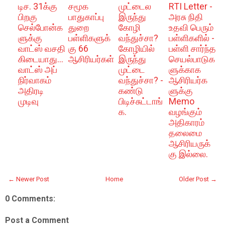
டிச. 31க்கு
சமூக
முட்டைல
RTI Letter -
பிறகு
பாதுகாப்பு
இருந்து
அரசு நிதி
செல்போன்க
துறை
கோழி
உதவி பெரும்
ளுக்கு
பள்ளிகளுக்
வந்துச்சா?
பள்ளிகளில் -
வாட்ஸ் வசதி
கு 66
கோழியில்
பள்ளி சார்ந்த
கிடையாது...
ஆசிரியர்கள்
இருந்து
செயல்பாடுக
வாட்ஸ் அப்
முட்டை
ளுக்காக
நிர்வாகம்
வந்துச்சா? -
ஆசிரியர்க
அதிரடி
கண்டு
ளுக்கு
முடிவு
பிடிச்சுட்டாங்
Memo
க.
வழங்கும்
அதிகாரம்
தலைமை
ஆசிரியருக்
கு இல்லை.
← Newer Post
Home
Older Post →
0 Comments:
Post a Comment